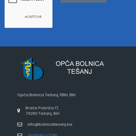
Opća Bolnica Tešanj, FBIH, BIH
Braće Pobrića 17,
74260 Tešanj, BiH
info@bolnicatesanj.ba
WEBMAIL LOGIN