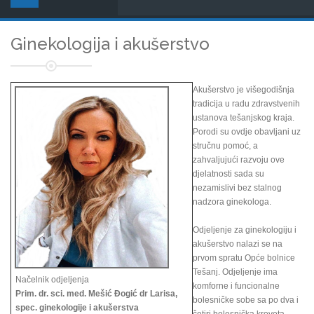
Ginekologija i akušerstvo
Akušerstvo je višegodišnja
tradicija u radu zdravstvenih
ustanova tešanjskog kraja.
Porodi su ovdje obavljani uz
stručnu pomoć, a
zahvaljujući razvoju ove
djelatnosti sada su
nezamislivi bez stalnog
nadzora ginekologa.
Odjeljenje za ginekologiju i
akušerstvo nalazi se na
prvom spratu Opće bolnice
Tešanj. Odjeljenje ima
Načelnik odjeljenja
komforne i funcionalne
Prim. dr. sci. med. Mešić Đogić dr Larisa,
bolesničke sobe sa po dva i
spec. ginekologije i akušerstva