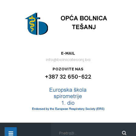
E-MAIL
info@bolnicatesanj.ba
POZOVITE NAS
+387 32 650-622