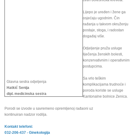
četiri bolesnička kreveta.
Lijepo je uređen i žene ga
osjećaju ugodnim. Čin
rađanja u takvom okruženju
postaje, stoga, i radostan
događaj više.
Odjeljenje pruža usluge
liječenja ženskih bolesti,
konzervativnim i operativnim
postupcima.
Sa vrlo teškim
Glavna sestra odjeljenja
komplikacijama trudnoće i
Hatkić Senija
poroda koriste se usluge
dipl. medicinska sestra
Kantonalne bolnice Zenica.
Porodi se izvode u savremeno opremljenoj rađaoni uz
kontinuiran nadzor rodilja.
Kontakt telefoni:
032-206-437 - Ginekologija