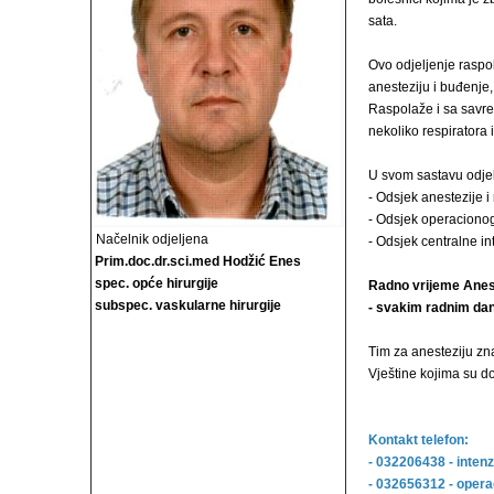
sata.
Ovo odjeljenje raspo
anesteziju i buđenje
Raspolaže i sa savr
nekoliko respiratora 
U svom sastavu odjelj
- Odsjek anestezije i
- Odsjek operacionog
Načelnik odjeljena
- Odsjek centralne i
Prim.doc.dr.sci.med Hodžić Enes
spec. opće hirurgije
Radno vrijeme Anes
subspec. vaskularne hirurgije
- svakim radnim dan
Tim za anesteziju zn
Vještine kojima su d
Kontakt telefon:
- 032206438 - inten
- 032656312 - opera