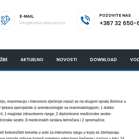
POZOVITE NAS
E-MAIL
+387 32 650-
info@bolnicatesanj.ba
ŽBE
AKTUELNO
NOVOSTI
DOWNLOAD
VOD
iju, reanimaciju i intenzivno liječenje
nalazi se na drugom spratu Bolnice u
ljekara specijaliste iz anesteziologije sa reanimatologijom, 1 doktor
nt, 1 magistar zdravstvene njege, 2 diplomirane medicinske sestre-
icinske sestre, 8 medicinskih sestara-tehničara i 2 spremačice.
h bolesničkih kreveta u sobi za intenzivnu njegu u kojoj se zbrinjavaju
bog prirode njihove bolesti potrebno intenzivno liječenje i nadzor u toku 24