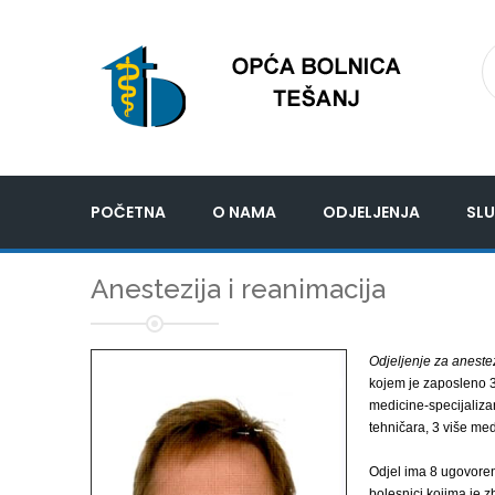
POČETNA
O NAMA
ODJELJENJA
SLU
Anestezija i reanimacija
Odjeljenje za anestez
kojem je zaposleno 3 
medicine-specijaliza
tehničara, 3 više med
Odjel ima 8 ugovoreni
bolesnici kojima je z