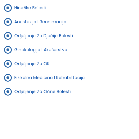
Hirurške Bolesti
Anestezija I Reanimacija
Odjeljenje Za Dječije Bolesti
Ginekologija I Akušerstvo
Odjeljenje Za ORL
Fizikalna Medicina I Rehabilitacija
Odjeljenje Za Očne Bolesti