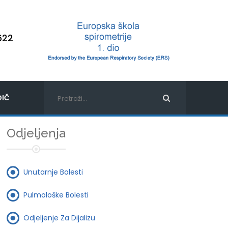
622
IČ
Odjeljenja
Unutarnje Bolesti
Pulmološke Bolesti
Odjeljenje Za Dijalizu