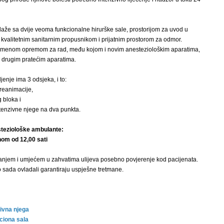
laže sa dvije veoma funkcionalne hirurške sale, prostorijom za uvod u
, kvalitetnim sanitarnim propusnikom i prijatnim prostorom za odmor.
emenom opremom za rad, među kojom i novim anesteziološkim aparatima,
i drugim pratećim aparatima.
enje ima 3 odsjeka, i to:
 reanimacije,
 bloka i
ntenzivne njege na dva punkta.
teziološke ambulante:
om od 12,00 sati
anjem i umjećem u zahvatima ulijeva posebno povjerenje kod pacijenata.
o sada ovladali garantiraju uspješne tretmane.
zivna njega
ciona sala