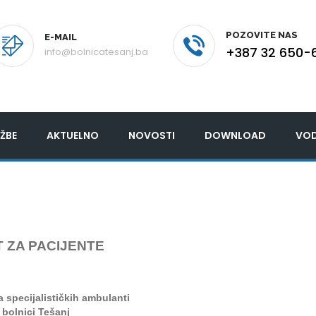
POZOVITE NAS
E-MAIL
+387 32 650-
info@bolnicatesanj.ba
ŽBE
AKTUELNO
NOVOSTI
DOWNLOAD
VOD
 ZA PACIJENTE
ra
specijalističkih ambulanti
 bolnici Tešanj