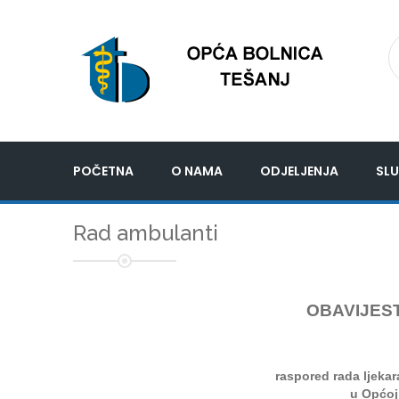
POČETNA
O NAMA
ODJELJENJA
SLU
Rad ambulanti
OBAVIJEST
raspored rada ljeka
u Općoj