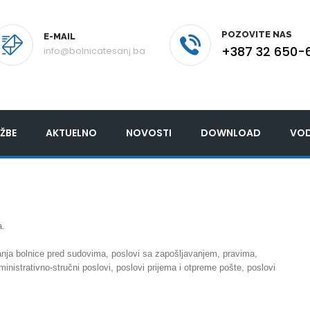
POZOVITE NAS
E-MAIL
+387 32 650-
info@bolnicatesanj.ba
ŽBE
AKTUELNO
NOVOSTI
DOWNLOAD
VOD
a.
panja bolnice pred sudovima, poslovi sa zapošljavanjem, pravima,
istrativno-stručni poslovi, poslovi prijema i otpreme pošte, poslovi