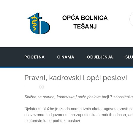
POČETNA
O NAMA
ODJELJENJA
SLU
Pravni, kadrovski i opći poslovi
Služba za pravne, kadrovske i opće poslove
broji 7 zaposlenik
Djelatnost službe je izrada normativnih akata, ugovora, zastu
obavezama i odgovornostima zaposlenika iz radnih odnosa, admin
telefoniste kao i portirski poslovi.