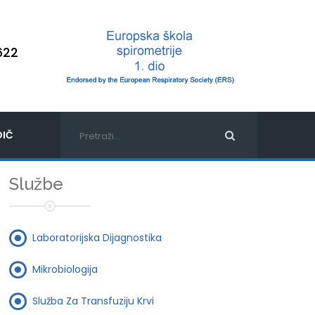
622
IČ
Službe
Laboratorijska Dijagnostika
Mikrobiologija
Služba Za Transfuziju Krvi