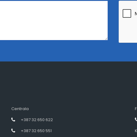
Centrala
F
+387 32 650 622
+387 32 650 551
K