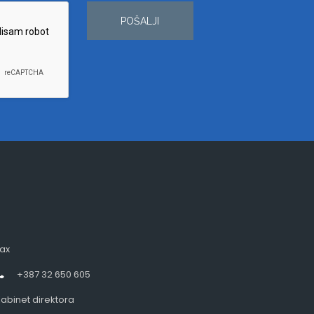
POŠALJI
ax
+387 32 650 605
abinet direktora