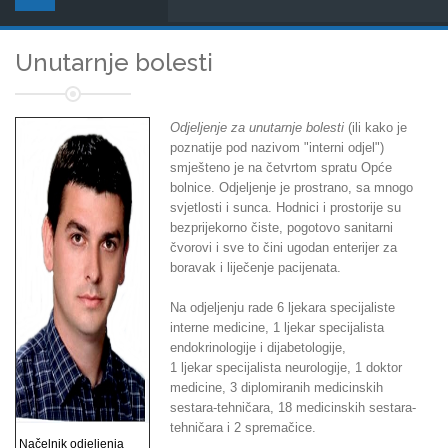
Unutarnje bolesti
Odjeljenje za unutarnje bolesti
(ili kako je
poznatije pod nazivom "interni odjel")
smješteno je na četvrtom spratu Opće
bolnice. Odjeljenje je prostrano, sa mnogo
svjetlosti i sunca. Hodnici i prostorije su
bezprijekorno čiste, pogotovo sanitarni
čvorovi i sve to čini ugodan enterijer za
boravak i liječenje pacijenata.
Na odjeljenju rade 6 ljekara specijaliste
interne medicine, 1 ljekar specijalista
endokrinologije i dijabetologije,
1 ljekar specijalista neurologije, 1 doktor
medicine, 3 diplomiranih medicinskih
sestara-tehničara, 18 medicinskih sestara-
tehničara i 2 spremačice.
Načelnik odjeljenja