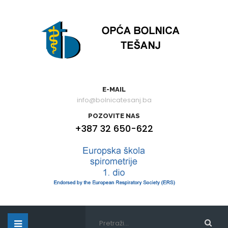
E-MAIL
info@bolnicatesanj.ba
POZOVITE NAS
+387 32 650-622