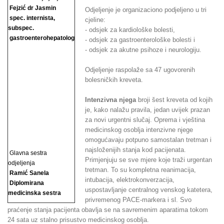
Fejzić dr Jasmin
Odjeljenje je organizaciono podjeljeno u tri
spec. internista,
cjeline:
subspec.
- odsjek za kardiološke bolesti,
gastroenterohepatolog
- odsjek za gastroenterološke bolesti i
- odsjek za akutne psihoze i neurologiju.
Odjeljenje raspolaže sa 47 ugovorenih
bolesničkih kreveta.
Intenzivna njega
broji šest kreveta od kojih
je, kako nalažu pravila, jedan uvijek prazan
za novi urgentni slučaj. Oprema i vještina
medicinskog osoblja intenzivne njege
omogućavaju potpuno samostalan tretman i
najsloženijih stanja kod pacijenata.
Glavna sestra
Primjenjuju se sve mjere koje traži urgentan
odjeljenja
tretman. To su kompletna reanimacija,
Ramić Sanela
intubacija, elektrokonverzacija,
Diplomirana
uspostavljanje centralnog venskog katetera,
medicinska sestra
privremenog PACE-markera i sl. Svo
praćenje stanja pacijenta obavlja se na savremenim aparatima tokom
24 sata uz stalno prisustvo medicinskog osoblja.