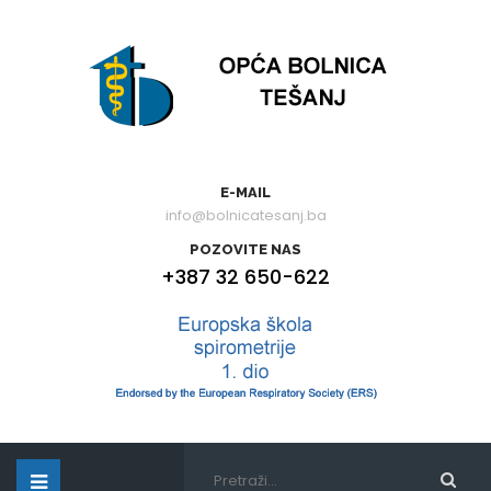
E-MAIL
info@bolnicatesanj.ba
POZOVITE NAS
+387 32 650-622