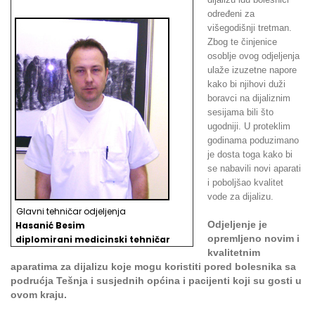
određeni za
višegodišnji tretman.
Zbog te činjenice
osoblje ovog odjeljenja
ulaže izuzetne napore
kako bi njihovi duži
boravci na dijaliznim
sesijama bili što
ugodniji. U proteklim
godinama poduzimano
je dosta toga kako bi
se nabavili novi aparati
i poboljšao kvalitet
vode za dijalizu.
Glavni tehničar odjeljenja
Odjeljenje je
Hasanić Besim
opremljeno novim i
d
iplomirani medicinski tehničar
kvalitetnim
aparatima za dijalizu koje mogu koristiti pored bolesnika sa
podrućja Tešnja i susjednih općina i pacijenti koji su gosti u
ovom kraju.