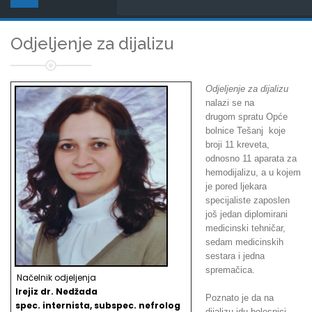
Odjeljenje za dijalizu
Odjeljenje za dijalizu
nalazi se na
drugom spratu Opće
bolnice Tešanj koje
broji 11 kreveta,
odnosno 11 aparata za
hemodijalizu, a u kojem
je pored ljekara
specijaliste zaposlen
još jedan diplomirani
medicinski tehničar,
sedam medicinskih
sestara i jedna
spremačica.
Načelnik odjeljenja
Irejiz dr. Nedžada
Poznato je da na
spec. internista, subspec. nefrolog
dijalizu idu bolesnici