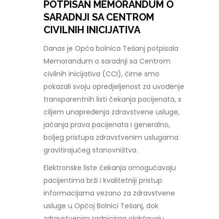
POTPISAN MEMORANDUM O
SARADNJI SA CENTROM
CIVILNIH INICIJATIVA
Danas je Opća bolnica Tešanj potpisala
Memorandum o saradnji sa Centrom
civilnih inicijativa (CCI), čime smo
pokazali svoju opredjeljenost za uvođenje
transparentnih listi čekanja pacijenata, s
ciljem unapređenja zdravstvene usluge,
jačanja prava pacijenata i generalno,
boljeg pristupa zdravstvenim uslugama
gravitirajućeg stanovništva.
Elektronske liste čekanja omogućavaju
pacijentima brži i kvalitetniji pristup
informacijama vezano za zdravstvene
usluge u Općoj Bolnici Tešanj, dok
zdravstvenim radnicima olakšavaju