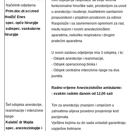
Ovo odjeljenje raspolaže sa dvije veoma
Načelnik odjeljena
funkcionalne hirurške sale, prostorijom za uvod
Prim.doc.dr.sci.med
u anesteziju i buđenje, kvalitetnim sanitarnim
Hodžić Enes
propusnikom i prijatnim prostorom za odmor.
spec. opće hirurgije
Raspolaže i sa savremenom opremom za rad,
subspec. vaskularne
među kojom i novim anesteziološkim
hirurgije
aparatima, nekoliko respiratora i drugim
pratećim aparatima.
U svom sastavu odjeljenje ima 3 odsjeka, i to:
- Odsjek anestezije i reanimacije,
- Odsjek operacionog bloka i
- Odsjek centralne intenzivne njege na dva
punkta.
Radno vrijeme Anesteziološke ambulante:
- svakim radnim danom od 12,00 sati
Šef odsjeka anestezije,
Tim za anesteziju znanjem i umjećem u
reanimacije i intenzivne
zahvatima ulijeva posebno povjerenje kod
njege
pacijenata.
Kalabić dr Majda
Vještine kojima su do sada ovladali garantiraju
spec. anesteziologije i
uspješne tretmane.