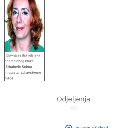
Glavna sestra odsjeka
operacionog bloka
Srkalović Selma
magistar zdravstvene
njege
Odjeljenja
Unutarnje Bolesti