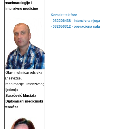
reanimatologije i
intenzivne medicine
Kontakt telefon:
- 032206438 - intenzivna njega
- 032656312 - operaciona sala
Glavni tehničar odsjeka
anestezije,
reanimacije i
intenzivnog
liječenja
Saračević Mustafa
Diplomirani medicinski
tehničar