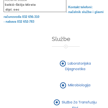
Salkić-Škiljo Mirela
Kontakt telefoni:
dipl. oec
- načelnik službe i
glavni
računovođa 032 656-310
- nabava 032 652-783
Službe
Laboratorijska
Dijagnostika
Mikrobiologija
Služba Za Transfuziju
Krvi