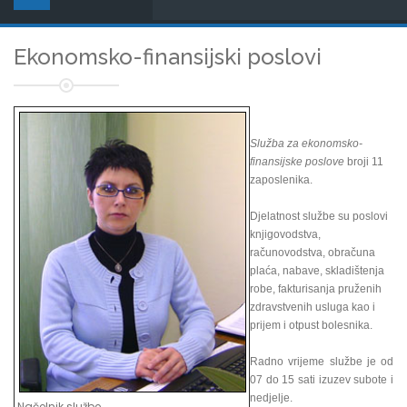
Ekonomsko-finansijski poslovi
Služba za ekonomsko-
finansijske poslove
broji 11
zaposlenika.
Djelatnost službe su poslovi
knjigovodstva,
računovodstva, obračuna
plaća, nabave, skladištenja
robe, fakturisanja pruženih
zdravstvenih usluga kao i
prijem i otpust bolesnika.
Radno vrijeme službe je od
07 do 15 sati izuzev subote i
nedjelje.
Načelnik službe