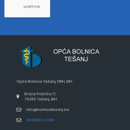
Opća Bolnica Tešanj, FBIH, BIH
Braće Pobrića 17,
74260 Tešanj, BiH
info@bolnicatesanj.ba
WEBMAIL LOGIN