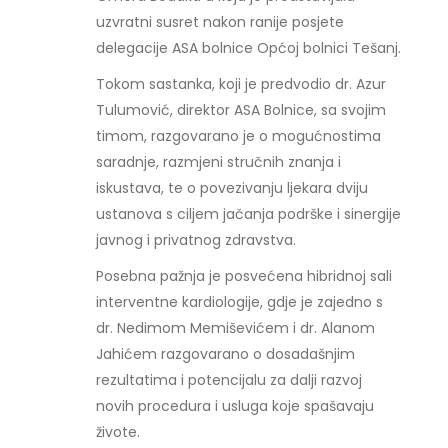
uzvratni susret nakon ranije posjete
delegacije ASA bolnice Općoj bolnici Tešanj.
Tokom sastanka, koji je predvodio dr. Azur
Tulumović, direktor ASA Bolnice, sa svojim
timom, razgovarano je o mogućnostima
saradnje, razmjeni stručnih znanja i
iskustava, te o povezivanju ljekara dviju
ustanova s ciljem jačanja podrške i sinergije
javnog i privatnog zdravstva.
Posebna pažnja je posvećena hibridnoj sali
interventne kardiologije, gdje je zajedno s
dr. Nedimom Memiševićem i dr. Alanom
Jahićem razgovarano o dosadašnjim
rezultatima i potencijalu za dalji razvoj
novih procedura i usluga koje spašavaju
živote.