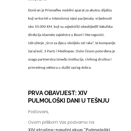
Doniran je Prismaflex mobilni aparat za akutnu dijalizu
koji se koristi u intenzivnoj njezi pacijenata, vrijednosti
oko 50.000 KM, koji su zajednički obezbijedili Vakufska
direkcija Islamske zajednice u Bosni i Hercegovini,
Udruženje „Srce za djecu oboljelu od raka“, te kompanije
Saračević, S Parts i Medimpex. Ovim činom potvrđena je
snaga partnerstva između institucija, civilnog društva i
privrednog sektora u službi općeg dobra.
PRVA OBAVIJEST: XIV
PULMOLOŠKI DANI U TEŠNJU
Poštovani,
Ovom prilikom Vas pozivamo na
XIV stručno-naučni skup "Pulmološki