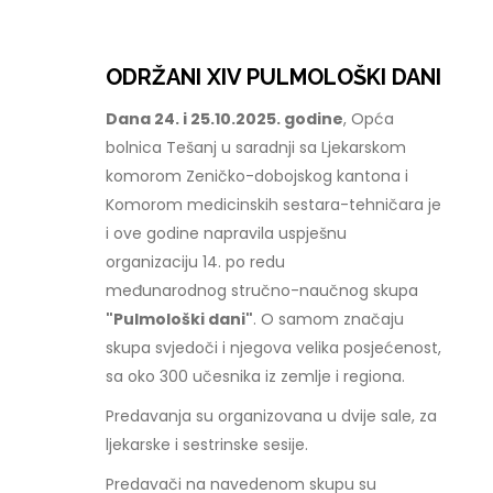
ODRŽANI XIV PULMOLOŠKI DANI
Dana 24. i 25.10.2025. godine
, Opća
bolnica Tešanj u saradnji sa Ljekarskom
komorom Zeničko-dobojskog kantona i
Komorom medicinskih sestara-tehničara je
i ove godine napravila uspješnu
organizaciju 14. po redu
međunarodnog stručno-naučnog skupa
"Pulmološki dani"
. O samom značaju
skupa svjedoči i njegova velika posjećenost,
sa oko 300 učesnika iz zemlje i regiona.
Predavanja su organizovana u dvije sale, za
ljekarske i sestrinske sesije.
Predavači na navedenom skupu su