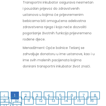
Transportni inkubator osigurava nesmetan
i pouzdan prijevoz do zdravstvenih
ustanova u kojima će prijevremenim
bebicama biti omogućena adekvatna
zdravstvena njega i koja neće dozvoliti
pogoršanje životnih funkcija prijevremeno
rođene djece.
Menadžment Opće bolnice Tešanj se
zahvaljuje donatoru u ime ustanove, kao i u
ime svih malenih pacijenata kojima
donirani transportni inkubator život znači.
1
2
3
4
5
6
7
8
9
10
11
12
13
14
15
16
17