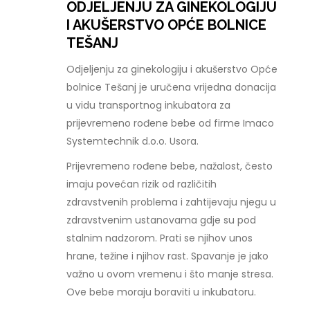
ODJELJENJU ZA GINEKOLOGIJU
I AKUŠERSTVO OPĆE BOLNICE
TEŠANJ
Odjeljenju za ginekologiju i akušerstvo Opće
bolnice Tešanj je uručena vrijedna donacija
u vidu transportnog inkubatora za
prijevremeno rođene bebe od firme Imaco
Systemtechnik d.o.o. Usora.
Prijevremeno rođene bebe, nažalost, često
imaju povećan rizik od različitih
zdravstvenih problema i zahtijevaju njegu u
zdravstvenim ustanovama gdje su pod
stalnim nadzorom. Prati se njihov unos
hrane, težine i njihov rast. Spavanje je jako
važno u ovom vremenu i što manje stresa.
Ove bebe moraju boraviti u inkubatoru.