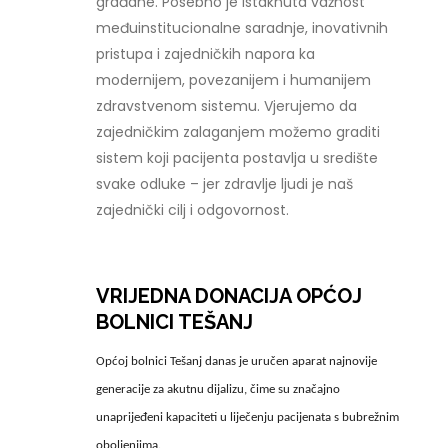
građane. Posebno je istaknuta važnost
međuinstitucionalne saradnje, inovativnih
pristupa i zajedničkih napora ka
modernijem, povezanijem i humanijem
zdravstvenom sistemu. Vjerujemo da
zajedničkim zalaganjem možemo graditi
sistem koji pacijenta postavlja u središte
svake odluke – jer zdravlje ljudi je naš
zajednički cilj i odgovornost.
VRIJEDNA DONACIJA OPĆOJ
BOLNICI TEŠANJ
Općoj bolnici Tešanj danas je uručen aparat najnovije
generacije za akutnu dijalizu, čime su značajno
unaprijeđeni kapaciteti u liječenju pacijenata s bubrežnim
oboljenjima.