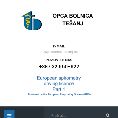
E-MAIL
info@bolnicatesanj.ba
POZOVITE NAS
+387 32 650-622