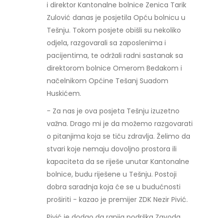
i direktor Kantonalne bolnice Zenica Tarik
Zulović danas je posjetila Opću bolnicu u
Tešnju. Tokom posjete obišli su nekoliko
odjela, razgovarali sa zaposlenima i
pacijentima, te održali radni sastanak sa
direktorom bolnice Omerom Bedakom i
načelnikom Općine Tešanj Suadom
Huskićem.
- Za nas je ova posjeta Tešnju izuzetno
važna. Drago mi je da možemo razgovarati
o pitanjima koja se tiču zdravlja. Želimo da
stvari koje nemaju dovoljno prostora ili
kapaciteta da se riješe unutar Kantonalne
bolnice, budu riješene u Tešnju. Postoji
dobra saradnja koja će se u budućnosti
proširiti - kazao je premijer ZDK Nezir Pivić.
Pivić je dodao da ranija podrška Zavoda