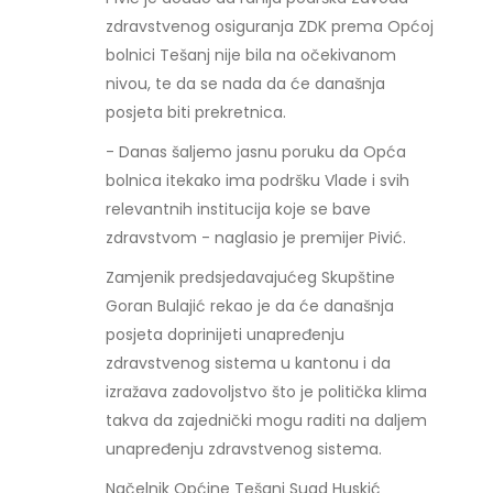
zdravstvenog osiguranja ZDK prema Općoj
bolnici Tešanj nije bila na očekivanom
nivou, te da se nada da će današnja
posjeta biti prekretnica.
- Danas šaljemo jasnu poruku da Opća
bolnica itekako ima podršku Vlade i svih
relevantnih institucija koje se bave
zdravstvom - naglasio je premijer Pivić.
Zamjenik predsjedavajućeg Skupštine
Goran Bulajić rekao je da će današnja
posjeta doprinijeti unapređenju
zdravstvenog sistema u kantonu i da
izražava zadovoljstvo što je politička klima
takva da zajednički mogu raditi na daljem
unapređenju zdravstvenog sistema.
Načelnik Općine Tešanj Suad Huskić