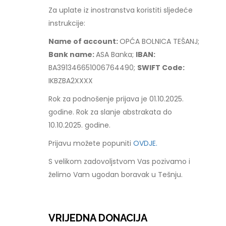
Za uplate iz inostranstva koristiti sljedeće
instrukcije:
Name of account:
OPĆA BOLNICA TEŠANJ;
Bank name:
ASA Banka;
IBAN:
BA391346651006764490;
SWIFT Code:
IKBZBA2XXXX
Rok za podnošenje prijava je 01.10.2025.
godine. Rok za slanje abstrakata do
10.10.2025. godine.
Prijavu možete popuniti
OVDJE.
S velikom zadovoljstvom Vas pozivamo i
želimo Vam ugodan boravak u Tešnju.
VRIJEDNA DONACIJA