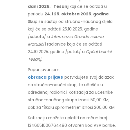
dani 2025." Tešanj
koji će se održati u
periodu
24. i 25. oktobra 2025. godine
.
Skup se sastoji od stručno-naučnog dijela
koji će se održati 25.10.2025. godine
/subota/ u
Intermezzo Grande salonu
Matuzići
i radionice koja će se održati
24.10.2025. godine /petak/ u
Općoj bolnici
Tešanj
.
Popunjavanjem
obrasca
prijave
potvrđujete svoj dolazak
na stručno-naučni skup, te učešće u
određenoj radionici. Kotizacija za učesnike
stručno-naučnog skupa iznosi 50,00 KM,
dok za “Školu spirometrije” iznosi 200,00 KM.
Kotizaciju možete uplatiti na račun broj
1346651006764490 otvoren kod ASA banke.