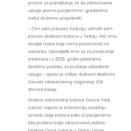
prostor za poboljšanje, te da zdravstvene
usluge prema pacijentima i građanima
treba dodatno unaprijediti.
- Čim sam preuzeo funkciju, odmah sam
pozvao direktora bolnice u Tešnju. Već smo
donijeli mjere koje ćemo prezentirati na
sastanku. Opredijelili smo se za povećanje
sredstava i u 2025. godini planiramo
dodatnu podršku za pružanje određenih
usluga – izjavio je vršilac dužnosti direktora
Zavoda zdravstvenog osiguranja ZDK
Ahmed Kasap.
Direktor Kantonalne bolnice Zenica Tarik
Zulović najavio je intenzivniju saradnju
između dvije bolnice kako bi pacijentima
bila pružena bolja zdravstvena zaštita.
Direktor Opće bolnice u Tešnju Omer