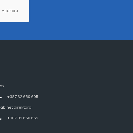
ax
+387 32 650 605
abinet direktora
+387 32 650 662