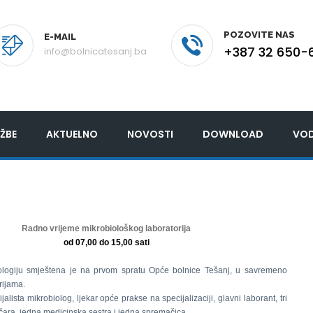
POZOVITE NAS
E-MAIL
+387 32 650-
info@bolnicatesanj.ba
ŽBE
AKTUELNO
NOVOSTI
DOWNLOAD
VOD
Radno vrijeme mikrobiološkog laboratorija
od 07,00 do 15,00 sati
ologiju smještena je na prvom spratu Opće bolnice Tešanj, u savremeno
rijama.
jalista mikrobiolog, ljekar opće prakse na specijalizaciji, glavni laborant, tri
ičara, jedna medicinska sestra i jedna spremačica.