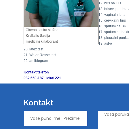
12. bris na GO
13. brisevi predmet
14. vaginalni bris
15. cervikalni bris
16. sputum na BK
Glavna sestra službe
17. sputum na bakte
Krdžalić Sadija
18. pleuralni punkta
medicinski laborant
19. ast-o
20. latex test
21. Waler-Rosse test
22. antibiogram
Kontakt telefon
032 650-187 lokal 221
Kontakt