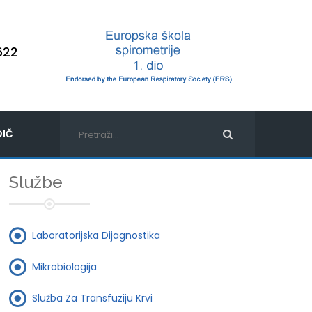
622
IČ
Službe
Laboratorijska Dijagnostika
Mikrobiologija
Služba Za Transfuziju Krvi