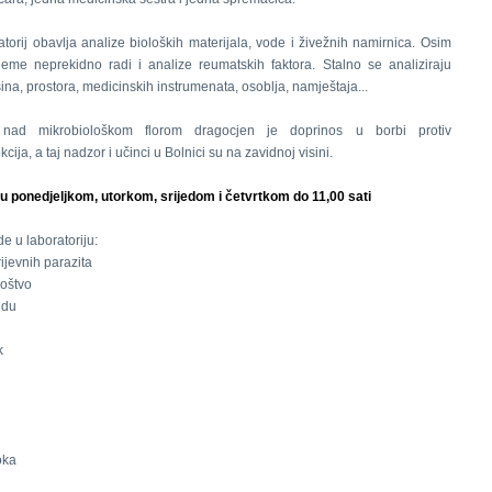
atorij obavlja analize bioloških materijala, vode i živežnih namirnica. Osim
jeme neprekidno radi i analize reumatskih faktora. Stalno se analiziraju
šina, prostora, medicinskih instrumenata, osoblja, namještaja...
nad mikrobiološkom florom dragocjen je doprinos u borbi protiv
kcija, a taj nadzor i učinci u Bolnici su na zavidnoj visini.
u ponedjeljkom, utorkom, srijedom i četvrtkom do 11,00 sati
e u laboratoriju:
rijevnih parazita
noštvo
idu
k
oka