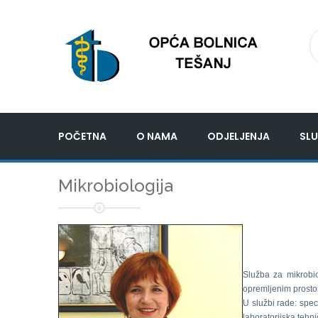
POČETNA
O NAMA
ODJELJENJA
SLU
Mikrobiologija
Služba za mikrobi
opremljenim prosto
U službi rade: speci
laboratorijska tehn