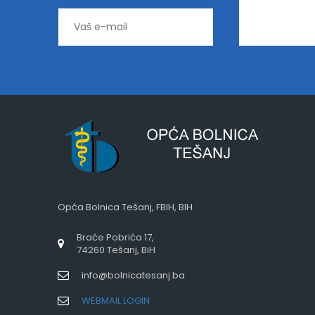
Opća Bolnica Tešanj, FBIH, BIH
Braće Pobrića 17,
74260 Tešanj, BiH
info@bolnicatesanj.ba
WEBMAIL LOGIN