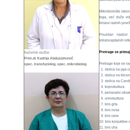
Mikrobiološki labor
toga, već duže vri
brisevi radnih povr
Pouzdan nadzor 
intrahospitalnih infe
Pretrage se primaj
Načelnik službe
Prim.dr Kadrija Abduzaimović
Pretrage koje se rad
spec. transfuziolog, spec. mikrobiolog
1. stolica na jaja c
2. stolica na klico
3. stolica na Cand
4. koprokultura
5. perianalni otisa
6. urinokultura
7. bris grla
8. bris nosa
9. bris rane
10. bris konjuktive 
11. bris uha