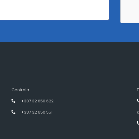
Centrala
F
+387 32 650 622
+387 32 650 551
K