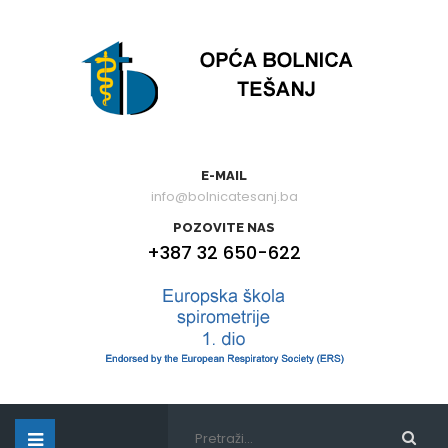
E-MAIL
info@bolnicatesanj.ba
POZOVITE NAS
+387 32 650-622