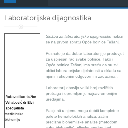
Laboratorijska dijagnostika
Služba za laboratorijsku dijagnostiku
nalazi
se na prvom spratu Opće bolnice Tešanj.
Poznato je da dobar laboratorij je preduvjet
za uspješan rad svake bolnice. Tako i
Opća bolnica Tešanj ima sreću da su svi
oblici laboratorijske djelatnosti u skladu sa
njenim ukupnim odgovornim zadacima .
Laboratorij obavlja veliki broj različitih
pretraga i opremljen je najsavremenijim
Rukovodilac službe
uređajima.
Vehabović dr Elvir
specijalista
Pacijenti u njemu mogu dobiti kompletne
medicinske
palete hematoloških analiza, zatim
biohemije
precizne biohemijske analize (metodom
suhe biohemije), plinske analize krvi, ...