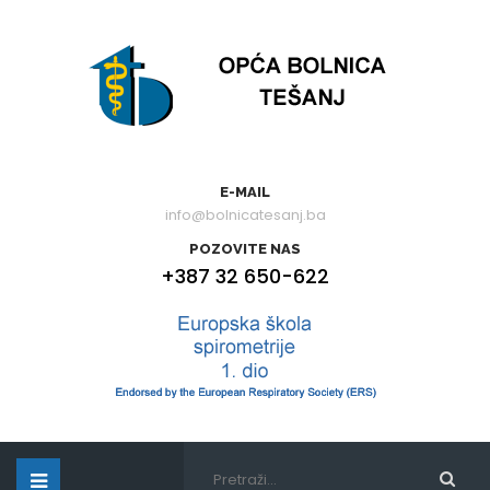
E-MAIL
info@bolnicatesanj.ba
POZOVITE NAS
+387 32 650-622