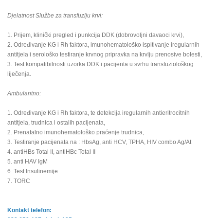
Djelatnost Službe za transfuziju krvi:
1. Prijem, klinički pregled i punkcija DDK (dobrovoljni davaoci krvi),
2. Određivanje KG i Rh faktora, imunohematološko ispitivanje iregularnih
antitjela i serološko testiranje krvnog pripravka na krvlju prenosive bolesti,
3. Test kompatibilnosti uzorka DDK i pacijenta u svrhu transfuziološkog
liječenja.
Ambulantno:
1. Određivanje KG i Rh faktora, te detekcija iregularnih antieritrocitnih
antitjela, trudnica i ostalih pacijenata,
2. Prenatalno imunohematološko praćenje trudnica,
3. Testiranje pacijenata na : HbsAg, anti HCV, TPHA, HIV combo Ag/At
4. antiHBs Total II, antiHBc Total II
5. anti HAV IgM
6. Test Insulinemije
7. TORC
Kontakt telefon: