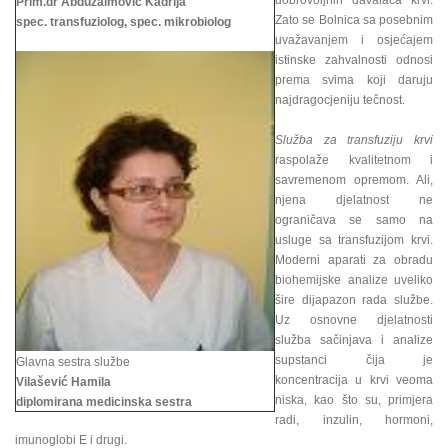
dobrovoljnih davalaca krvi.
Prim.dr Abduzaimović Kadrija
Zato se Bolnica sa posebnim
spec. transfuziolog, spec. mikrobiolog
uvažavanjem i osjećajem
istinske zahvalnosti odnosi
prema svima koji daruju
najdragocjeniju tečnost.
Služba za transfuziju krvi
raspolaže kvalitetnom i
savremenom opremom. Ali,
njena djelatnost ne
ograničava se samo na
usluge sa transfuzijom krvi.
Moderni aparati za obradu
biohemijske analize uveliko
šire dijapazon rada službe.
Uz osnovne djelatnosti
služba sačinjava i analize
supstanci čija je
Glavna sestra službe
koncentracija u krvi veoma
Vilašević Hamila
niska, kao što su, primjera
diplomirana medicinska sestra
radi, inzulin, hormoni,
imunoglobi E i drugi.