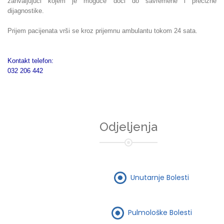
zahvaljujući kojem je moguće doći do savremene i precizne
dijagnostike.
Prijem pacijenata vrši se kroz prijemnu ambulantu tokom 24 sata.
Kontakt telefon:
032 206 442
Odjeljenja
Unutarnje Bolesti
Pulmološke Bolesti