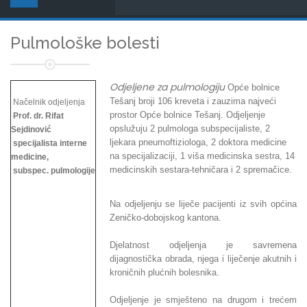
Pulmološke bolesti
Odjeljene za pulmologiju
Opće bolnice
Tešanj broji 106 kreveta i zauzima najveći
Načelnik odjeljenja
prostor Opće bolnice Tešanj. Odjeljenje
Prof. dr. Rifat
opslužuju 2 pulmologa subspecijaliste, 2
Sejdinović
ljekara pneumoftiziologa, 2 doktora medicine
specijalista interne
na specijalizaciji, 1 viša medicinska sestra, 14
medicine,
medicinskih sestara-tehničara i 2 spremačice.
subspec. pulmologije
Na odjeljenju se liječe pacijenti iz svih općina
Zeničko-dobojskog kantona.
Djelatnost odjeljenja je savremena
dijagnostička obrada, njega i liječenje akutnih i
kroničnih plućnih bolesnika.
Odjeljenje je smješteno na drugom i trećem