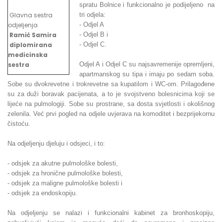
spratu Bolnice i funkcionalno je podijeljeno na
Glavna sestra
tri odjela:
odjeljenja
- Odjel A
Ramić Samira
- Odjel B i
diplomirana
- Odjel C.
medicinska
sestra
Odjel A i Odjel C su najsavremenije opremljeni,
apartmanskog su tipa i imaju po sedam soba.
Sobe su dvokrevetne i trokrevetne sa kupatilom i WC-om. Prilagođene
su za duži boravak pacijenata, a to je svojstveno bolesnicima koji se
lijeće na pulmologiji. Sobe su prostrane, sa dosta svjetlosti i okolišnog
zelenila. Već prvi pogled na odjele uvjerava na komoditet i bezprijekornu
čistoću.
Na odjeljenju djeluju i odsjeci, i to:
- odsjek za akutne pulmološke bolesti,
- odsjek za hronične pulmološke bolesti,
- odsjek za maligne pulmološke bolesti i
- odsjek za endoskopiju.
Na odjeljenju se nalazi i funkcionalni kabinet za bronhoskopiju,