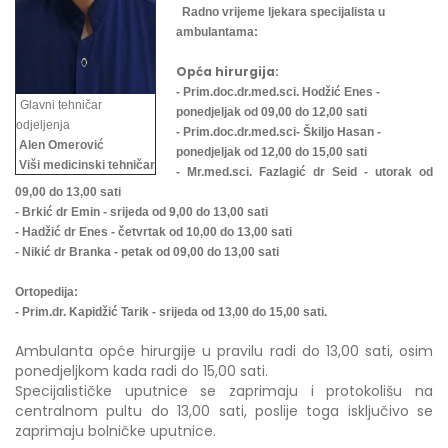
Radno vrijeme ljekara specijalista u
ambulantama:
Opća hirurgija:
- Prim.doc.dr.med.sci. Hodžić Enes -
Glavni tehničar
ponedjeljak od 09,00 do 12,00 sati
odjeljenja
- Prim.doc.dr.med.sci- Škiljo Hasan -
Alen Omerović
ponedjeljak od 12,00 do 15,00 sati
Viši medicinski tehničar
- Mr.med.sci. Fazlagić dr Seid - utorak od
09,00 do 13,00 sati
- Brkić dr Emin - srijeda od 9,00 do 13,00 sati
- Hadžić dr Enes - četvrtak od 10,00 do 13,00 sati
- Nikić dr Branka - petak od 09,00 do 13,00 sati
Ortopedija:
- Prim.dr. Kapidžić Tarik - srijeda od 13,00 do 15,00 sati.
Ambulanta opće hirurgije u pravilu radi do 13,00 sati, osim
ponedjeljkom kada radi do 15,00 sati.
Specijalističke uputnice se zaprimaju i protokolišu na
centralnom pultu do 13,00 sati, poslije toga isključivo se
zaprimaju bolničke uputnice.