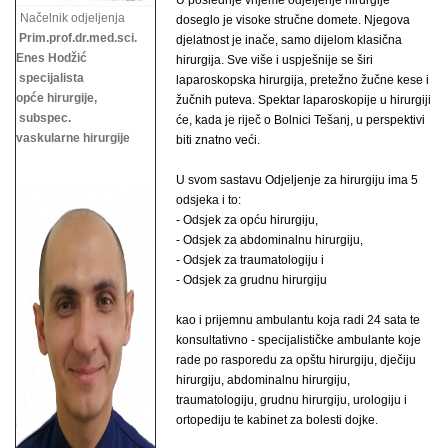
U poslednje vrijeme odjeljenje hirurgije
Načelnik odjeljenja
doseglo je visoke stručne domete. Njegova
Prim.prof.dr.med.sci.
djelatnost je inače, samo dijelom klasična
Enes Hodžić
hirurgija. Sve više i uspješnije se širi
specijalista
laparoskopska hirurgija, pretežno žučne kese i
opće hirurgije,
žučnih puteva. Spektar laparoskopije u hirurgiji
subspec.
će, kada je riječ o Bolnici Tešanj, u perspektivi
vaskularne hirurgije
biti znatno veći.
U svom sastavu Odjeljenje za hirurgiju ima 5
odsjeka i to:
- Odsjek za opću hirurgiju,
- Odsjek za abdominalnu hirurgiju,
- Odsjek za traumatologiju i
- Odsjek za grudnu hirurgiju
kao i prijemnu ambulantu koja radi 24 sata te
konsultativno - specijalističke ambulante koje
rade po rasporedu za opštu hirurgiju, dječiju
hirurgiju, abdominalnu hirurgiju,
traumatologiju, grudnu hirurgiju,
urologiju i
ortopediju te kabinet za bolesti dojke.