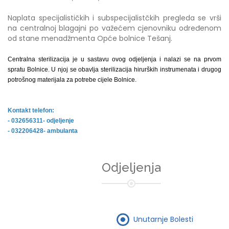
Naplata specijalističkih i subspecijalistčkih pregleda se vrši
na centralnoj blagajni po važećem cjenovniku određenom
od stane menadžmenta Opće bolnice Tešanj.
Centralna sterilizacija je u sastavu ovog odjeljenja i nalazi se na prvom
spratu Bolnice. U njoj se obavlja sterilizacija hirurških instrumenata i drugog
potrošnog materijala za potrebe cijele Bolnice.
Kontakt telefon:
- 032656311- odjeljenje
- 032206428- ambulanta
Odjeljenja
Unutarnje Bolesti