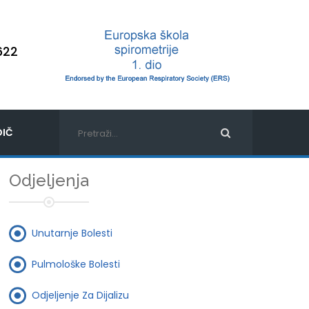
622
IČ
Odjeljenja
Unutarnje Bolesti
Pulmološke Bolesti
Odjeljenje Za Dijalizu