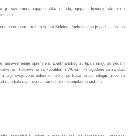
nja je savremena dijagnostička obrada, njega i liječenje akutnih i
olesnika.
teno na drugom i trećem spratu Bolnice i funkcionalno je podijeljeno na
su najsavremenije opremljeni, apartmanskog su tipa i imaju po sedam
revetne i trokrevetne sa kupatilom i WC-om. Prilagođene su za duži
 a to je svojstveno bolesnicima koji se lijeće na pulmologiji. Sobe su
gled na odjele uvjerava na komoditet i bezprijekornu čistoću.