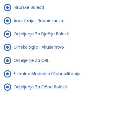
Hirurške Bolesti
Anestezija I Reanimacija
Odjeljenje Za Dječije Bolesti
Ginekologija I Akušerstvo
Odjeljenje Za ORL
Fizikalna Medicina I Rehabilitacija
Odjeljenje Za Očne Bolesti