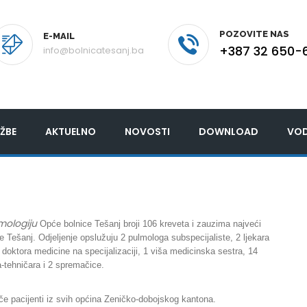
POZOVITE NAS
E-MAIL
+387 32 650-
info@bolnicatesanj.ba
ŽBE
AKTUELNO
NOVOSTI
DOWNLOAD
VOD
mologiju
Opće bolnice Tešanj broji 106 kreveta i zauzima najveći
e Tešanj. Odjeljenje opslužuju 2 pulmologa subspecijaliste, 2 ljekara
 doktora medicine na specijalizaciji, 1 viša medicinska sestra, 14
-tehničara i 2 spremačice.
ječe pacijenti iz svih općina Zeničko-dobojskog kantona.