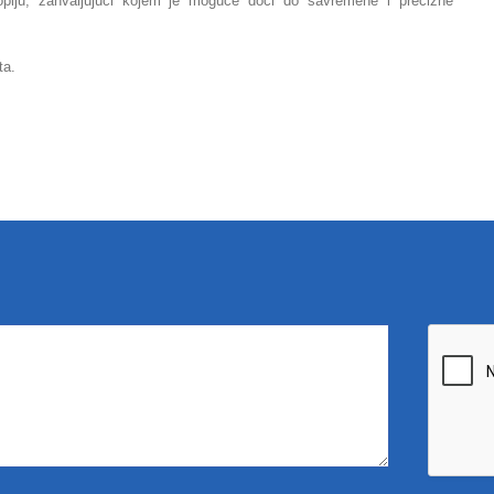
kopiju, zahvaljujući kojem je moguće doći do savremene i precizne
ta.