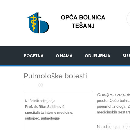
POČETNA
O NAMA
ODJELJENJA
SLU
Pulmološke bolesti
Odjeljene za pul
prostor Opće bolnic
Načelnik odjeljenja
pneumoftiziologa, 2
Prof. dr. Rifat Sejdinović
medicinskih sestara
specijalista interne medicine,
subspec. pulmologije
Na odjeljenju se li