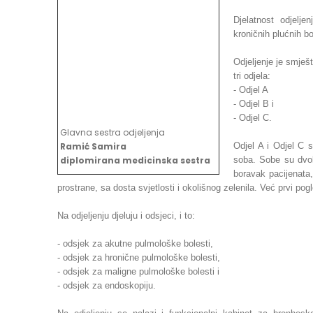
Djelatnost odjelje
kroničnih plućnih b
Odjeljenje je smješ
tri odjela:
- Odjel A
- Odjel B i
- Odjel C.
Glavna sestra odjeljenja
Ramić Samira
Odjel A i Odjel C 
diplomirana medicinska sestra
soba. Sobe su dvok
boravak pacijenata,
prostrane, sa dosta svjetlosti i okolišnog zelenila. Već prvi po
Na odjeljenju djeluju i odsjeci, i to:
- odsjek za akutne pulmološke bolesti,
- odsjek za hronične pulmološke bolesti,
- odsjek za maligne pulmološke bolesti i
- odsjek za endoskopiju.