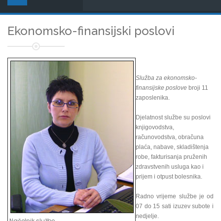
Ekonomsko-finansijski poslovi
Služba za ekonomsko-
finansijske poslove
broji 11
zaposlenika.
Djelatnost službe su poslovi
knjigovodstva,
računovodstva, obračuna
plaća, nabave, skladištenja
robe, fakturisanja pruženih
zdravstvenih usluga kao i
prijem i otpust bolesnika.
Radno vrijeme službe je od
07 do 15 sati izuzev subote i
nedjelje.
Načelnik službe