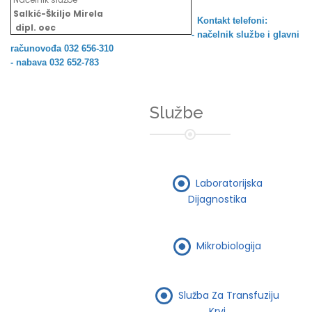
Salkić-Škiljo Mirela
Kontakt telefoni:
dipl. oec
- načelnik službe i
glavni
računovođa 032 656-310
- nabava 032 652-783
Službe
Laboratorijska
Dijagnostika
Mikrobiologija
Služba Za Transfuziju
Krvi