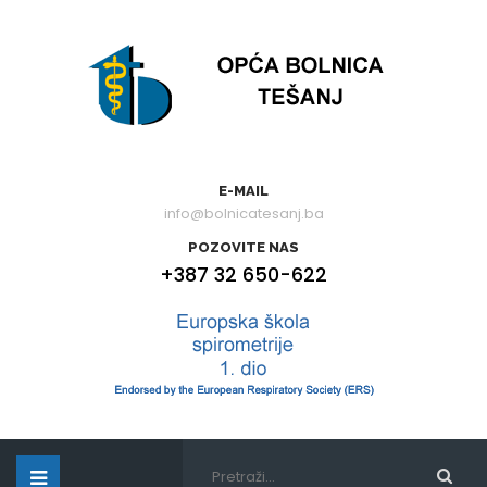
E-MAIL
info@bolnicatesanj.ba
POZOVITE NAS
+387 32 650-622