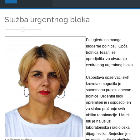
Služba urgentnog bloka
Po ugledu na mnoge
moderne bolnice, i Opća
bolnica Tešanj se
opredjelila za otvaranje
centralnog urgentnog bloka.
Uspostava opservacijskih
kreveta omogućila je
savremenu praksu dnevne
bolnice. Urgentni blok
opremljen je i osposobljen
za stalno pružanje svih
oblika reanimacije. Uvijek
mu je na usluzi
laboratorijska i radiološka
dijagnostika. Smješten je u