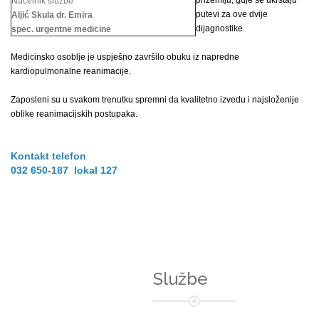
prizemlju, gdje se ukrštaju
Načelnik službe
putevi za ove dvije
Aljić Skula dr. Emira
dijagnostike.
spec. urgentne medicine
Medicinsko osoblje je uspješno završilo obuku iz napredne
kardiopulmonalne reanimacije.
Zaposleni su u svakom trenutku spremni da kvalitetno izvedu i najsloženije
oblike reanimacijskih postupaka.
Kontakt telefon
032 650-187 lokal 127
Službe