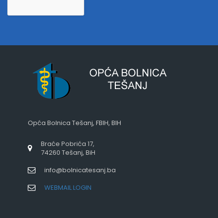
Opća Bolnica Tešanj, FBIH, BIH
Braće Pobrića 17,
74260 Tešanj, BiH
info@bolnicatesanj.ba
WEBMAIL LOGIN