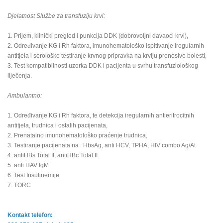
Djelatnost Službe za transfuziju krvi:
1. Prijem, klinički pregled i punkcija DDK (dobrovoljni davaoci krvi),
2. Određivanje KG i Rh faktora, imunohematološko ispitivanje iregularnih
antitjela i serološko testiranje krvnog pripravka na krvlju prenosive bolesti,
3. Test kompatibilnosti uzorka DDK i pacijenta u svrhu transfuziološkog
liječenja.
Ambulantno:
1. Određivanje KG i Rh faktora, te detekcija iregularnih antieritrocitnih
antitjela, trudnica i ostalih pacijenata,
2. Prenatalno imunohematološko praćenje trudnica,
3. Testiranje pacijenata na : HbsAg, anti HCV, TPHA, HIV combo Ag/At
4. antiHBs Total II, antiHBc Total II
5. anti HAV IgM
6. Test Insulinemije
7. TORC
Kontakt telefon: