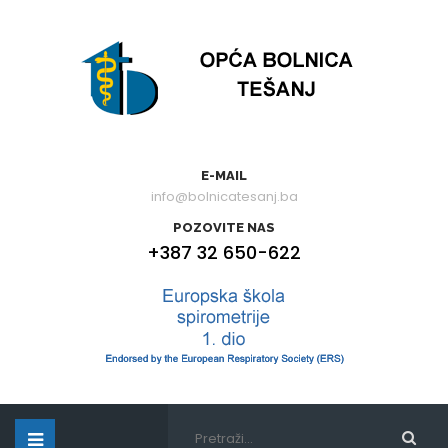
E-MAIL
info@bolnicatesanj.ba
POZOVITE NAS
+387 32 650-622