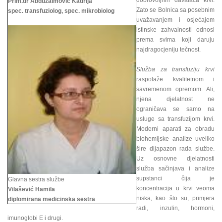
dobrovoljnih davalaca krvi.
Prim.dr Abduzaimović Kadrija
Zato se Bolnica sa posebnim
spec. transfuziolog, spec. mikrobiolog
uvažavanjem i osjećajem
istinske zahvalnosti odnosi
prema svima koji daruju
najdragocjeniju tečnost.
Služba za transfuziju krvi
raspolaže kvalitetnom i
savremenom opremom. Ali,
njena djelatnost ne
ograničava se samo na
usluge sa transfuzijom krvi.
Moderni aparati za obradu
biohemijske analize uveliko
šire dijapazon rada službe.
Uz osnovne djelatnosti
služba sačinjava i analize
supstanci čija je
Glavna sestra službe
koncentracija u krvi veoma
Vilašević Hamila
niska, kao što su, primjera
diplomirana medicinska sestra
radi, inzulin, hormoni,
imunoglobi E i drugi.