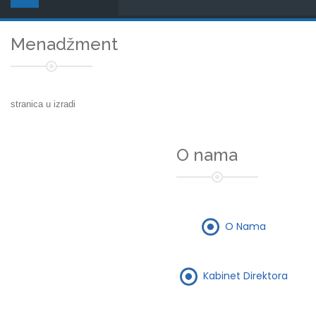
Menadžment
stranica u izradi
O nama
O Nama
Kabinet Direktora