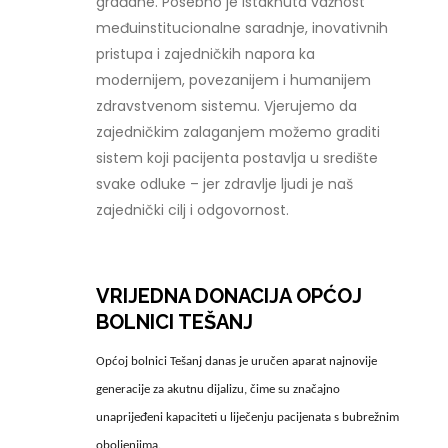
građane. Posebno je istaknuta važnost
međuinstitucionalne saradnje, inovativnih
pristupa i zajedničkih napora ka
modernijem, povezanijem i humanijem
zdravstvenom sistemu. Vjerujemo da
zajedničkim zalaganjem možemo graditi
sistem koji pacijenta postavlja u središte
svake odluke – jer zdravlje ljudi je naš
zajednički cilj i odgovornost.
VRIJEDNA DONACIJA OPĆOJ
BOLNICI TEŠANJ
Općoj bolnici Tešanj danas je uručen aparat najnovije
generacije za akutnu dijalizu, čime su značajno
unaprijeđeni kapaciteti u liječenju pacijenata s bubrežnim
oboljenjima.