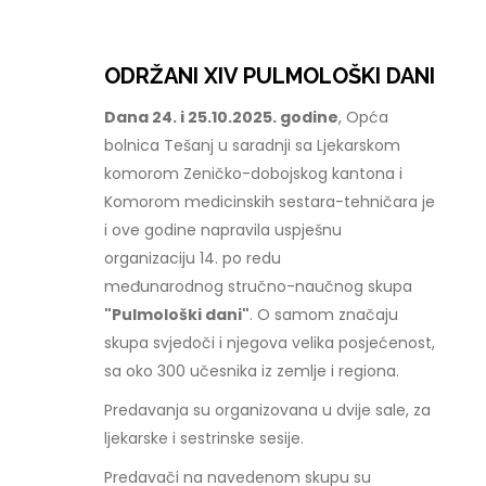
ODRŽANI XIV PULMOLOŠKI DANI
Dana 24. i 25.10.2025. godine
, Opća
bolnica Tešanj u saradnji sa Ljekarskom
komorom Zeničko-dobojskog kantona i
Komorom medicinskih sestara-tehničara je
i ove godine napravila uspješnu
organizaciju 14. po redu
međunarodnog stručno-naučnog skupa
"Pulmološki dani"
. O samom značaju
skupa svjedoči i njegova velika posjećenost,
sa oko 300 učesnika iz zemlje i regiona.
Predavanja su organizovana u dvije sale, za
ljekarske i sestrinske sesije.
Predavači na navedenom skupu su