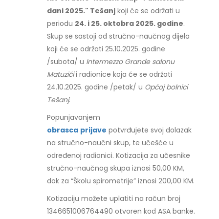
dani 2025." Tešanj
koji će se održati u
periodu
24. i 25. oktobra 2025. godine
.
Skup se sastoji od stručno-naučnog dijela
koji će se održati 25.10.2025. godine
/subota/ u
Intermezzo Grande salonu
Matuzići
i radionice koja će se održati
24.10.2025. godine /petak/ u
Općoj bolnici
Tešanj
.
Popunjavanjem
obrasca
prijave
potvrđujete svoj dolazak
na stručno-naučni skup, te učešće u
određenoj radionici. Kotizacija za učesnike
stručno-naučnog skupa iznosi 50,00 KM,
dok za “Školu spirometrije” iznosi 200,00 KM.
Kotizaciju možete uplatiti na račun broj
1346651006764490 otvoren kod ASA banke.