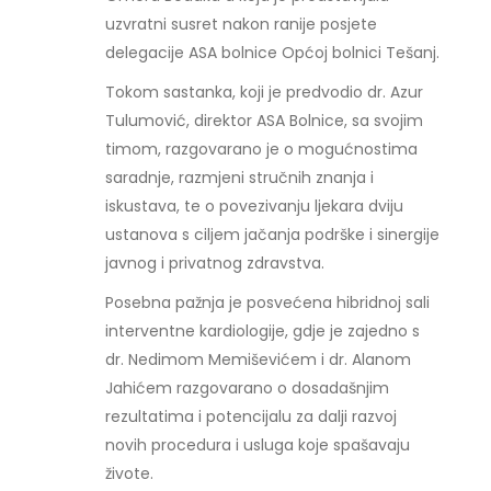
uzvratni susret nakon ranije posjete
delegacije ASA bolnice Općoj bolnici Tešanj.
Tokom sastanka, koji je predvodio dr. Azur
Tulumović, direktor ASA Bolnice, sa svojim
timom, razgovarano je o mogućnostima
saradnje, razmjeni stručnih znanja i
iskustava, te o povezivanju ljekara dviju
ustanova s ciljem jačanja podrške i sinergije
javnog i privatnog zdravstva.
Posebna pažnja je posvećena hibridnoj sali
interventne kardiologije, gdje je zajedno s
dr. Nedimom Memiševićem i dr. Alanom
Jahićem razgovarano o dosadašnjim
rezultatima i potencijalu za dalji razvoj
novih procedura i usluga koje spašavaju
živote.