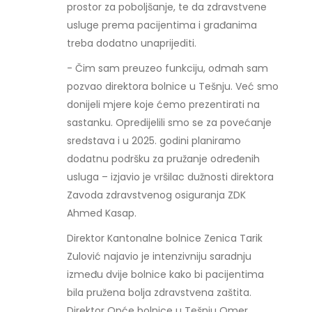
prostor za poboljšanje, te da zdravstvene
usluge prema pacijentima i građanima
treba dodatno unaprijediti.
- Čim sam preuzeo funkciju, odmah sam
pozvao direktora bolnice u Tešnju. Već smo
donijeli mjere koje ćemo prezentirati na
sastanku. Opredijelili smo se za povećanje
sredstava i u 2025. godini planiramo
dodatnu podršku za pružanje određenih
usluga – izjavio je vršilac dužnosti direktora
Zavoda zdravstvenog osiguranja ZDK
Ahmed Kasap.
Direktor Kantonalne bolnice Zenica Tarik
Zulović najavio je intenzivniju saradnju
između dvije bolnice kako bi pacijentima
bila pružena bolja zdravstvena zaštita.
Direktor Opće bolnice u Tešnju Omer