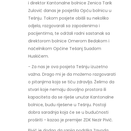
i direktor Kantonalne bolnice Zenica Tarik
Zulović danas je posjetila Opću bolnicu u
Tešnju. Tokom posjete obišli su nekoliko
odjela, razgovarali sa zaposlenima i
pacijentima, te održali radni sastanak sa
direktorom bolnice Omerom Bedakom i
načelnikom Općine Tešanj Suadom
Huskićem.
- Za nas je ova posjeta Tešnju izuzetno
važna. Drago mi je da možemo razgovarati
o pitanjima koja se tiču zdravlja. Želimo da
stvari koje nemaju dovoljno prostora ili
kapaciteta da se riješe unutar Kantonalne
bolnice, budu riješene u Tešnju. Postoji
dobra saradnja koja će se u budućnosti
proširiti - kazao je premijer ZDK Nezir Pivić.
Pivić je dodao da ranija podrška Zavoda