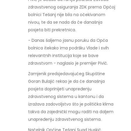
zdravstvenog osiguranja ZDK prema Općoj
bolnici Tešanj nije bila na očekivanom
nivou, te da se nada da će današnja
posjeta biti prekretnica.
- Danas šaljemo jasnu poruku da Opća
bolnica itekako ima podršku Vlade i svih
relevantnih institucija koje se bave
zdravstvom - naglasio je premijer Pivić.
Zamjenik predsjedavajućeg Skupštine
Goran Bulajić rekao je da će današnja
posjeta doprinijeti unapređenju
zdravstvenog sistema u kantonu i da
izražava zadovoljstvo što je politička klima
takva da zajednički mogu raditi na daljem
unapređenju zdravstvenog sistema.
Načelnik Općine Tešanj Suad Huskić