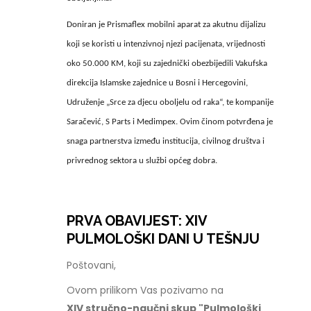
Doniran je Prismaflex mobilni aparat za akutnu dijalizu
koji se koristi u intenzivnoj njezi pacijenata, vrijednosti
oko 50.000 KM, koji su zajednički obezbijedili Vakufska
direkcija Islamske zajednice u Bosni i Hercegovini,
Udruženje „Srce za djecu oboljelu od raka“, te kompanije
Saračević, S Parts i Medimpex. Ovim činom potvrđena je
snaga partnerstva između institucija, civilnog društva i
privrednog sektora u službi općeg dobra.
PRVA OBAVIJEST: XIV
PULMOLOŠKI DANI U TEŠNJU
Poštovani,
Ovom prilikom Vas pozivamo na
XIV stručno-naučni skup "Pulmološki