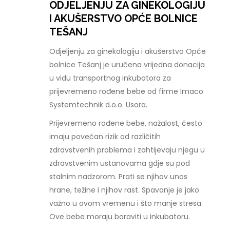
ODJELJENJU ZA GINEKOLOGIJU
I AKUŠERSTVO OPĆE BOLNICE
TEŠANJ
Odjeljenju za ginekologiju i akušerstvo Opće
bolnice Tešanj je uručena vrijedna donacija
u vidu transportnog inkubatora za
prijevremeno rođene bebe od firme Imaco
Systemtechnik d.o.o. Usora.
Prijevremeno rođene bebe, nažalost, često
imaju povećan rizik od različitih
zdravstvenih problema i zahtijevaju njegu u
zdravstvenim ustanovama gdje su pod
stalnim nadzorom. Prati se njihov unos
hrane, težine i njihov rast. Spavanje je jako
važno u ovom vremenu i što manje stresa.
Ove bebe moraju boraviti u inkubatoru.