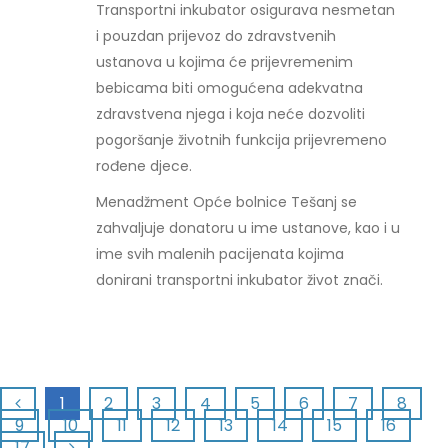
Transportni inkubator osigurava nesmetan
i pouzdan prijevoz do zdravstvenih
ustanova u kojima će prijevremenim
bebicama biti omogućena adekvatna
zdravstvena njega i koja neće dozvoliti
pogoršanje životnih funkcija prijevremeno
rođene djece.
Menadžment Opće bolnice Tešanj se
zahvaljuje donatoru u ime ustanove, kao i u
ime svih malenih pacijenata kojima
donirani transportni inkubator život znači.
1
2
3
4
5
6
7
8
9
10
11
12
13
14
15
16
17