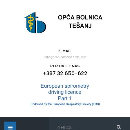
E-MAIL
info@bolnicatesanj.ba
POZOVITE NAS
+387 32 650-622