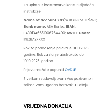
Za uplate iz inostranstva koristiti sljedeće
instrukcije:
Name of account:
OPĆA BOLNICA TEŠANJ;
Bank name:
ASA Banka;
IBAN:
BA391346651006764490;
SWIFT Code:
IKBZBA2XXXX
Rok za podnošenje prijava je 01.10.2025.
godine. Rok za slanje abstrakata do
10.10.2025. godine.
Prijavu možete popuniti
OVDJE.
S velikom zadovoljstvom Vas pozivamo i
želimo Vam ugodan boravak u Tešnju.
VRIJEDNA DONACIJA