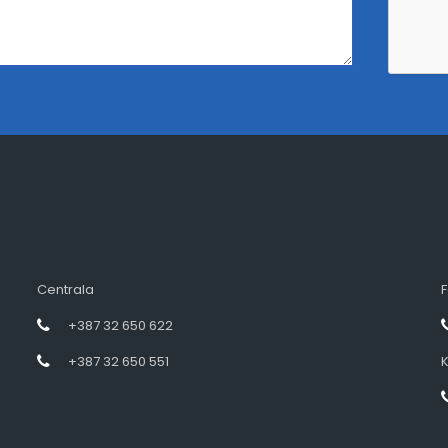
Centrala
F
+387 32 650 622
+387 32 650 551
K