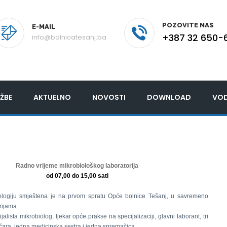
POZOVITE NAS
E-MAIL
+387 32 650-
info@bolnicatesanj.ba
ŽBE
AKTUELNO
NOVOSTI
DOWNLOAD
VOD
Radno vrijeme mikrobiološkog laboratorija
od 07,00 do 15,00 sati
ologiju smještena je na prvom spratu Opće bolnice Tešanj, u savremeno
rijama.
jalista mikrobiolog, ljekar opće prakse na specijalizaciji, glavni laborant, tri
ičara, jedna medicinska sestra i jedna spremačica.