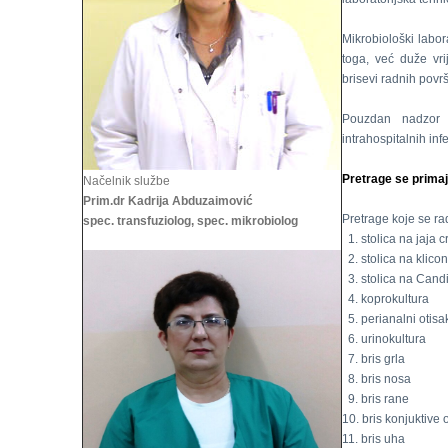
Mikrobiološki labor
toga, već duže vri
brisevi radnih povr
Pouzdan nadzor 
intrahospitalnih infe
Pretrage se primaj
Načelnik službe
Prim.dr Kadrija Abduzaimović
Pretrage koje se rad
spec. transfuziolog, spec. mikrobiolog
1. stolica na jaja c
2. stolica na klico
3. stolica na Cand
4. koprokultura
5. perianalni otisa
6. urinokultura
7. bris grla
8. bris nosa
9. bris rane
10. bris konjuktive 
11. bris uha