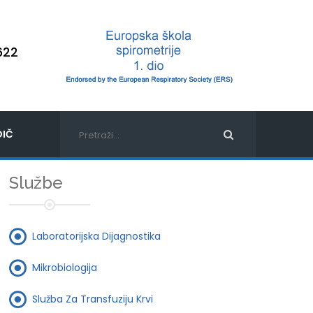
622
IČ
Službe
Laboratorijska Dijagnostika
Mikrobiologija
Služba Za Transfuziju Krvi