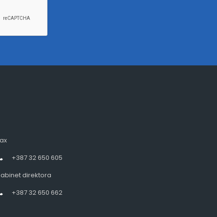
ax
+387 32 650 605
abinet direktora
+387 32 650 662