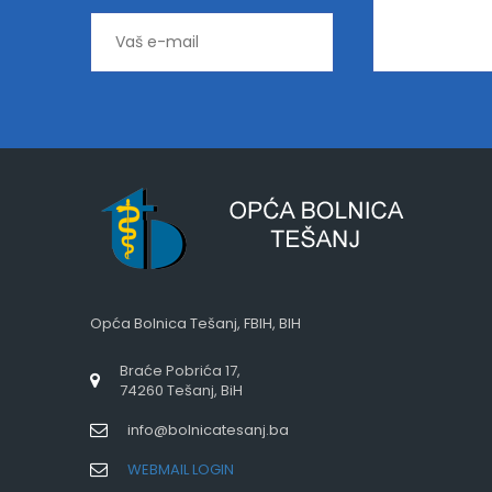
Opća Bolnica Tešanj, FBIH, BIH
Braće Pobrića 17,
74260 Tešanj, BiH
info@bolnicatesanj.ba
WEBMAIL LOGIN