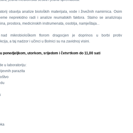
atorij obavlja analize bioloških materijala, vode i živežnih namirnica. Osim
jeme neprekidno radi i analize reumatskih faktora. Stalno se analiziraju
šina, prostora, medicinskih instrumenata, osoblja, namještaja...
nad mikrobiološkom florom dragocjen je doprinos u borbi protiv
kcija, a taj nadzor i učinci u Bolnici su na zavidnoj visini.
u ponedjeljkom, utorkom, srijedom i četvrtkom do 11,00 sati
e u laboratoriju:
rijevnih parazita
noštvo
idu
k
oka