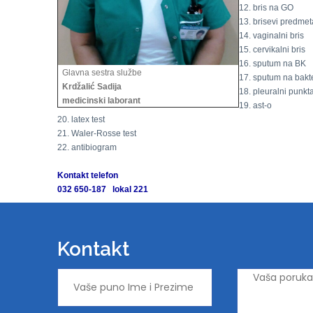
12. bris na GO
13. brisevi predmet
14. vaginalni bris
15. cervikalni bris
16. sputum na BK
Glavna sestra službe
17. sputum na bakte
Krdžalić Sadija
18. pleuralni punkta
medicinski laborant
19. ast-o
20. latex test
21. Waler-Rosse test
22. antibiogram
Kontakt telefon
032 650-187 lokal 221
Kontakt