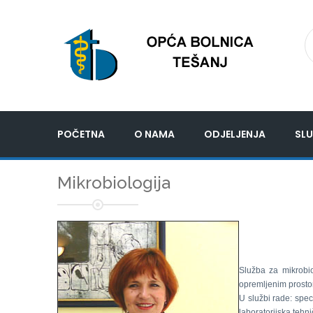
POČETNA
O NAMA
ODJELJENJA
SLU
Mikrobiologija
Služba za mikrobi
opremljenim prosto
U službi rade: speci
laboratorijska tehn