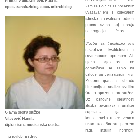
dobrovoljnih davalaca krvi.
Prim.dr Abduzaimović Kadrija
Zato se Bolnica sa posebnim
spec. transfuziolog, spec. mikrobiolog
uvažavanjem i osjećajem
istinske zahvalnosti odnosi
prema svima koji daruju
najdragocjeniju tečnost.
Služba za transfuziju krvi
raspolaže kvalitetnom i
savremenom opremom. Ali,
njena djelatnost ne
ograničava se samo na
usluge sa transfuzijom krvi.
Moderni aparati za obradu
biohemijske analize uveliko
šire dijapazon rada službe.
Uz osnovne djelatnosti
služba sačinjava i analize
supstanci čija je
Glavna sestra službe
koncentracija u krvi veoma
Vilašević Hamila
niska, kao što su, primjera
diplomirana medicinska sestra
radi, inzulin, hormoni,
imunoglobi E i drugi.