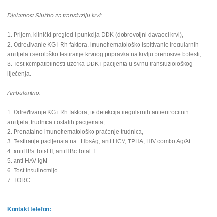
Djelatnost Službe za transfuziju krvi:
1. Prijem, klinički pregled i punkcija DDK (dobrovoljni davaoci krvi),
2. Određivanje KG i Rh faktora, imunohematološko ispitivanje iregularnih
antitjela i serološko testiranje krvnog pripravka na krvlju prenosive bolesti,
3. Test kompatibilnosti uzorka DDK i pacijenta u svrhu transfuziološkog
liječenja.
Ambulantno:
1. Određivanje KG i Rh faktora, te detekcija iregularnih antieritrocitnih
antitjela, trudnica i ostalih pacijenata,
2. Prenatalno imunohematološko praćenje trudnica,
3. Testiranje pacijenata na : HbsAg, anti HCV, TPHA, HIV combo Ag/At
4. antiHBs Total II, antiHBc Total II
5. anti HAV IgM
6. Test Insulinemije
7. TORC
Kontakt telefon: