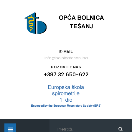
E-MAIL
info@bolnicatesanj.ba
POZOVITE NAS
+387 32 650-622