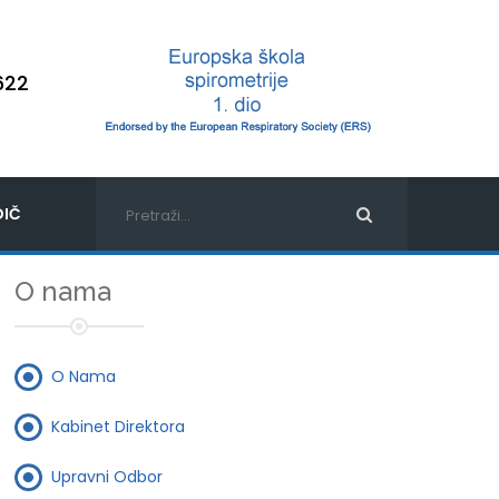
622
IČ
O nama
O Nama
Kabinet Direktora
Upravni Odbor