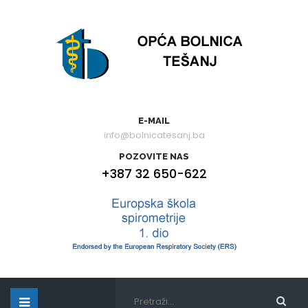
E-MAIL
info@bolnicatesanj.ba
POZOVITE NAS
+387 32 650-622