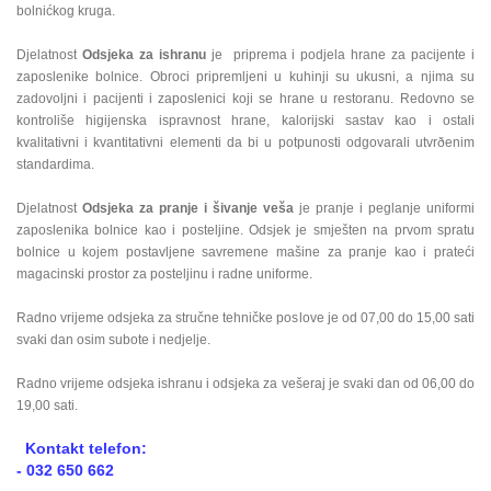
bolnićkog kruga.
Djelatnost
Odsjeka za ishranu
je priprema i podjela hrane za pacijente i
zaposlenike bolnice. Obroci pripremljeni u kuhinji su ukusni, a njima su
zadovoljni i pacijenti i zaposlenici koji se hrane u restoranu. Redovno se
kontroliše higijenska ispravnost hrane, kalorijski sastav kao i ostali
kvalitativni i kvantitativni elementi da bi u potpunosti odgovarali utvrðenim
standardima.
Djelatnost
Odsjeka za pranje i šivanje veša
je pranje i peglanje uniformi
zaposlenika bolnice kao i posteljine. Odsjek je smješten na prvom spratu
bolnice u kojem postavljene savremene mašine za pranje kao i prateći
magacinski prostor za posteljinu i radne uniforme.
Radno vrijeme odsjeka za stručne tehničke poslove je od 07,00 do 15,00 sati
svaki dan osim subote i nedjelje.
Radno vrijeme odsjeka ishranu i odsjeka za vešeraj je svaki dan od 06,00 do
19,00 sati.
Kontakt telefon:
- 032 650 662