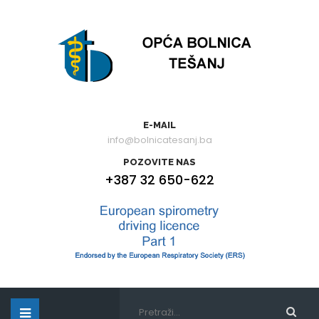
E-MAIL
info@bolnicatesanj.ba
POZOVITE NAS
+387 32 650-622