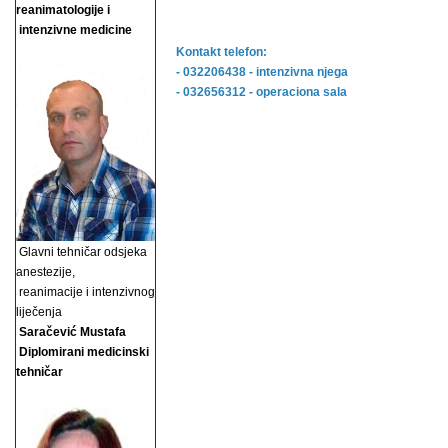
reanimatologije i
intenzivne medicine
Kontakt telefon:
- 032206438 - intenzivna njega
- 032656312 - operaciona sala
Glavni tehničar odsjeka
anestezije,
reanimacije i
intenzivnog
liječenja
Saračević Mustafa
Diplomirani medicinski
tehničar