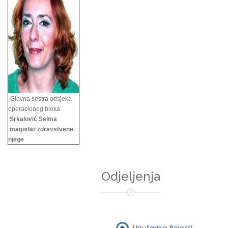
Glavna sestra odsjeka
operacionog bloka
Srkalović Selma
magistar zdravstvene
njege
Odjeljenja
Unutarnje Bolesti