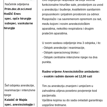
Ovo odjeljenje raspolaže sa dvije veoma
Načelnik odjeljena
funkcionalne hirurške sale, prostorijom za uvod
Prim.doc.dr.sci.med
u anesteziju i buđenje, kvalitetnim sanitarnim
Hodžić Enes
propusnikom i prijatnim prostorom za odmor.
spec. opće hirurgije
Raspolaže i sa savremenom opremom za rad,
subspec. vaskularne
među kojom i novim anesteziološkim
hirurgije
aparatima, nekoliko respiratora i drugim
pratećim aparatima.
U svom sastavu odjeljenje ima 3 odsjeka, i to:
- Odsjek anestezije i reanimacije,
- Odsjek operacionog bloka i
- Odsjek centralne intenzivne njege na dva
punkta.
Radno vrijeme Anesteziološke ambulante:
- svakim radnim danom od 12,00 sati
Šef odsjeka anestezije,
Tim za anesteziju znanjem i umjećem u
reanimacije i intenzivne
zahvatima ulijeva posebno povjerenje kod
njege
pacijenata.
Kalabić dr Majda
Vještine kojima su do sada ovladali garantiraju
spec. anesteziologije i
uspješne tretmane.