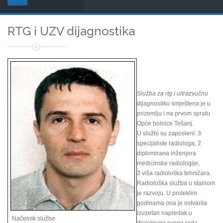
RTG i UZV dijagnostika
Služba za rtg i ultrazvučnu
dijagnostiku
smještena je u
prizemlju i na prvom spratu
Opće bolnice Tešanj.
U službi su zaposleni: 3
specijaliste radiologa, 2
diplomirana inženjera
medicinske radiologije,
3 viša radiološka tehničara.
Radiološka služba u stalnom
je razvoju. U proteklim
godinama ona je ostvarila
izuzetan napredak u
Načelnik službe