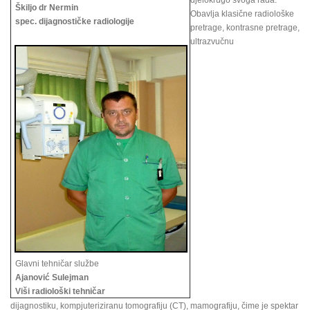
djelokrugo svoga rada.
Škiljo dr Nermin
Obavlja klasične radiološke
spec. dijagnostičke radiologije
pretrage, kontrasne pretrage,
ultrazvučnu
Glavni tehničar službe
Ajanović Sulejman
Viši radiološki tehničar
dijagnostiku, kompjuteriziranu tomografiju (CT), mamografiju, čime je spektar