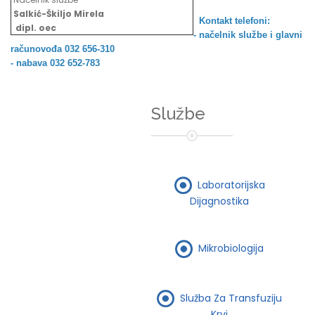
Salkić-Škiljo Mirela
Kontakt telefoni:
dipl. oec
- načelnik službe i
glavni
računovođa 032 656-310
- nabava 032 652-783
Službe
Laboratorijska
Dijagnostika
Mikrobiologija
Služba Za Transfuziju
Krvi