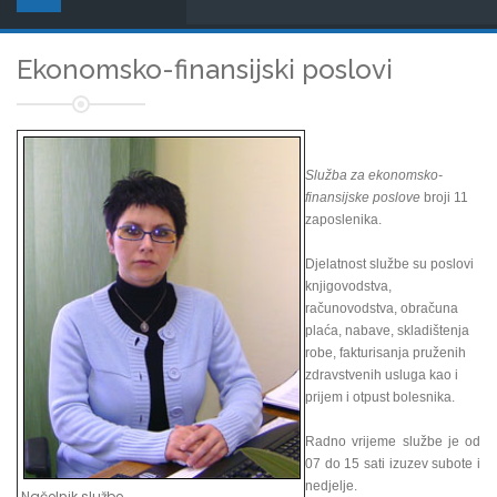
Ekonomsko-finansijski poslovi
Služba za ekonomsko-
finansijske poslove
broji 11
zaposlenika.
Djelatnost službe su poslovi
knjigovodstva,
računovodstva, obračuna
plaća, nabave, skladištenja
robe, fakturisanja pruženih
zdravstvenih usluga kao i
prijem i otpust bolesnika.
Radno vrijeme službe je od
07 do 15 sati izuzev subote i
nedjelje.
Načelnik službe