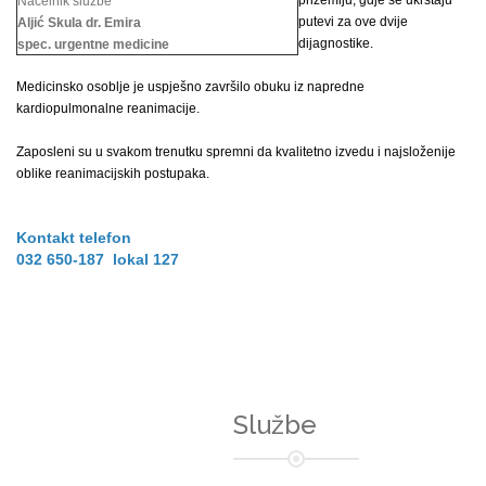
prizemlju, gdje se ukrštaju
Načelnik službe
putevi za ove dvije
Aljić Skula dr. Emira
dijagnostike.
spec. urgentne medicine
Medicinsko osoblje je uspješno završilo obuku iz napredne
kardiopulmonalne reanimacije.
Zaposleni su u svakom trenutku spremni da kvalitetno izvedu i najsloženije
oblike reanimacijskih postupaka.
Kontakt telefon
032 650-187 lokal 127
Službe