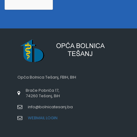
Opća Bolnica Tešanj, FBIH, BIH
Braće Pobrića 17,
74260 Tešanj, BiH
info@bolnicatesanj.ba
WEBMAIL LOGIN