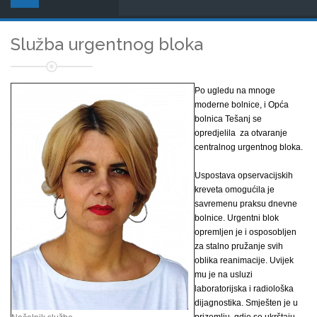
Služba urgentnog bloka
Po ugledu na mnoge
moderne bolnice, i Opća
bolnica Tešanj se
opredjelila za otvaranje
centralnog urgentnog bloka.
Uspostava opservacijskih
kreveta omogućila je
savremenu praksu dnevne
bolnice. Urgentni blok
opremljen je i osposobljen
za stalno pružanje svih
oblika reanimacije. Uvijek
mu je na usluzi
laboratorijska i radiološka
dijagnostika. Smješten je u