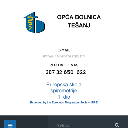
E-MAIL
info@bolnicatesanj.ba
POZOVITE NAS
+387 32 650-622