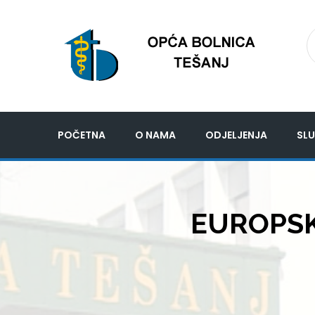
POČETNA
O NAMA
ODJELJENJA
SLU
EUROPSKA