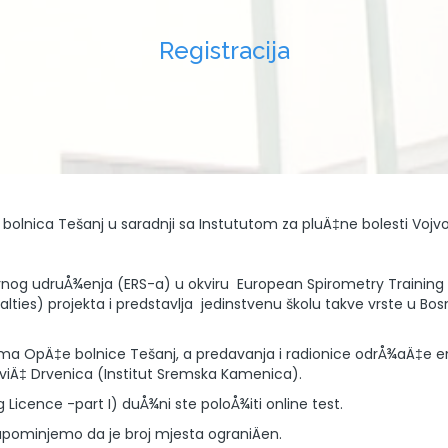
Registracija
 bolnica Tešanj u saradnji sa Instututom za pluÄ‡ne bolesti Vojv
tornog udruÅ¾enja (ERS-a) u okviru European Spirometry Trainin
ies) projekta i predstavlja jedinstvenu školu takve vrste u Bosni 
ama OpÄ‡e bolnice Tešanj, a predavanja i radionice odrÅ¾aÄ‡e emin
eviÄ‡ Drvenica (Institut Sremska Kamenica).
g Licence -part I) duÅ¾ni ste poloÅ¾iti online test.
Napominjemo da je broj mjesta ograniÄen.