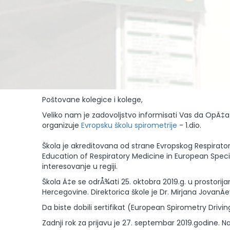
Poštovane kolegice i kolege,
Veliko nam je zadovoljstvo informisati Vas da OpÄ‡a
organizuje
Evropsku školu spirometrije
- 1.dio.
Škola je akreditovana od strane Evropskog Respira
Education of Respiratory Medicine in European Specialt
interesovanje u regiji.
Škola Ä‡e se odrÅ¾ati 25. oktobra 2019.g. u prostorij
Hercegovine. Direktorica škole je Dr. Mirjana JovanÄ
Da biste dobili sertifikat (European Spirometry Drivin
Zadnji rok za prijavu je 27. septembar 2019.godine. 