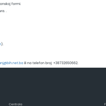
onskoj formi.
ra. .
m
).
anj@bih.net.ba
ili na telefon broj: +38732650662.
Centrala
F