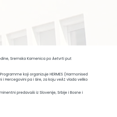
odine, Sremska Kamenica po Äetvrti put
g Programme koji organizuje HERMES (Harmonised
i Hercegovini pa i šire, za koju veÄ‡ vlada veliko
entni predavaÄi iz Slovenije, Srbije i Bosne i