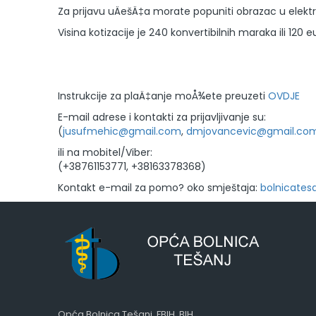
Za prijavu uÄešÄ‡a morate popuniti obrazac u elektr
Visina kotizacije je 240 konvertibilnih maraka ili 120 eu
Instrukcije za plaÄ‡anje moÅ¾ete preuzeti
OVDJE
E-mail adrese i kontakti za prijavljivanje su:
(
jusufmehic@gmail.com
,
dmjovancevic@gmail.co
ili na mobitel/Viber:
(+38761153771, +38163378368)
Kontakt e-mail za pomo? oko smještaja:
bolnicates
Opća Bolnica Tešanj, FBIH, BIH