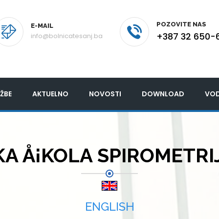
POZOVITE NAS
E-MAIL
+387 32 650-
info@bolnicatesanj.ba
ŽBE
AKTUELNO
NOVOSTI
DOWNLOAD
VOD
 Å¡KOLA SPIROMETRIJE
ENGLISH