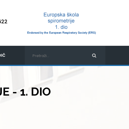
622
IČ
 - 1. DIO