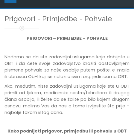
Prigovori - Primjedbe - Pohvale
PRIGOVORI – PRIMJEDBE – POHVALE
Nadamo se da ste zadovoljni uslugama koje dobijate u
OBT i da ćete svoje zadovoljstvo izraziti dostavljanjem
pismene pohvale za naše osoblje putem pošte, e-maila
ili obrasca Ob-1 koji se nalazi u svim org. jedinicama OBT.
Ako, međutim, niste zadovoljni uslugama koje ste u OBT
primili od ljekara, medicinske sestre/tehničara ili drugog
člana osoblja, ili želite da se žalite po bilo kojem drugom
osnovu, molimo Vas da nas o tome izvijestite što prije –
najbolje tokom istog dana.
Kako podnijeti prigovor, primjedbu ili pohvalu u OBT