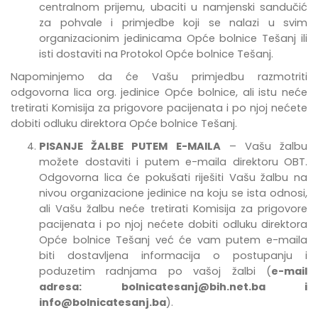
centralnom prijemu, ubaciti u namjenski sandučić
za pohvale i primjedbe
koji se nalazi u svim
organizacionim jedinicama Opće bolnice Tešanj
ili
isti dostaviti na Protokol Opće bolnice Tešanj.
Napominjemo da će Vašu primjedbu razmotriti
odgovorna lica org. jedinice Opće bolnice, ali istu neće
tretirati Komisija za prigovore pacijenata i po njoj nećete
dobiti odluku direktora Opće bolnice Tešanj.
PISANJE ŽALBE PUTEM E-MAILA
– Vašu žalbu
možete dostaviti i putem e-maila direktoru OBT.
Odgovorna lica će pokušati riješiti Vašu žalbu na
nivou organizacione jedinice na koju se ista odnosi,
ali Vašu žalbu neće tretirati Komisija za prigovore
pacijenata i po njoj nećete dobiti odluku direktora
Opće bolnice Tešanj već će vam putem e-maila
biti dostavljena informacija o postupanju i
poduzetim radnjama po vašoj žalbi (
e-mail
adresa:
bolnicatesanj@bih.net.ba
i
info@bolnicatesanj.ba
).