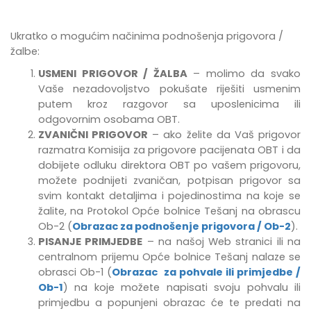
Ukratko o mogućim načinima podnošenja prigovora /
žalbe:
USMENI PRIGOVOR / ŽALBA
– molimo da svako
Vaše nezadovoljstvo pokušate riješiti usmenim
putem kroz razgovor sa uposlenicima ili
odgovornim osobama OBT.
ZVANIČNI PRIGOVOR
– ako želite da Vaš prigovor
razmatra Komisija za prigovore pacijenata OBT i da
dobijete odluku direktora OBT po vašem prigovoru,
možete podnijeti zvaničan, potpisan prigovor sa
svim kontakt detaljima i pojedinostima na koje se
žalite, na Protokol Opće bolnice Tešanj na obrascu
Ob-2 (
Obrazac za podnošenje prigovora / Ob-2
).
PISANJE PRIMJEDBE
–
na našoj Web stranici ili na
centralnom prijemu Opće bolnice Tešanj
nalaze se
obrasci Ob-1 (
Obrazac za pohvale ili primjedbe /
Ob-1
) na koje možete napisati svoju pohvalu ili
primjedbu
a popunjeni obrazac će te predati na