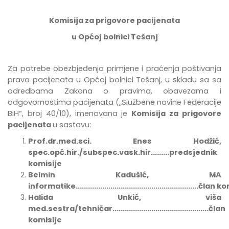
Komisija za prigovore pacijenata
u Općoj bolnici Tešanj
Za potrebe
obezbje
đ
enja
primjene
i
pra
ć
enja
po
š
tivanja
prava
pacijenata
u
Op
ć
oj
bolnici
Te
š
anj
,
u
skladu
sa
sa
odredbama Zakona o pravima, obavezama i
odgovornostima pacijenata
(„Službene novine Federacije
BiH“, broj 40/10),
imenovana
je
Komisija za prigovore
pacijenata
u sastavu:
Prof.dr.med.sci. Enes Hodžić,
spec.opć.hir./subspec.vask.hir.........predsjednik
komisije
Belmin Kadušić, MA
informatike............................................................član
Halida Unkić, viša
med.sestra/tehničar...............................................član
komisije