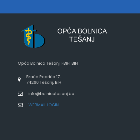
Opća Bolnica Tešanj, FBIH, BIH
Braće Pobrića 17,
74260 Tešanj, BiH
info@bolnicatesanj.ba
WEBMAIL LOGIN