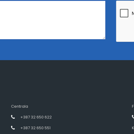
Centrala
F
+387 32 650 622
+387 32 650 551
K