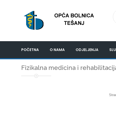
POČETNA
O NAMA
ODJELJENJA
SLU
Fizikalna medicina i rehabilitacij
Stra