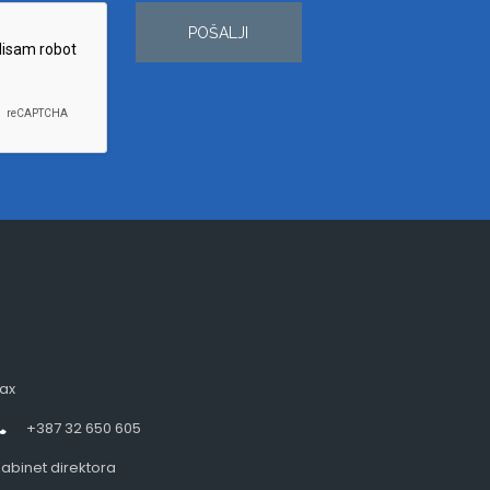
POŠALJI
ax
+387 32 650 605
abinet direktora