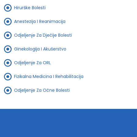
Hirurške Bolesti
Anestezija I Reanimacija
Odjeljenje Za Dječije Bolesti
Ginekologija I Akušerstvo
Odjeljenje Za ORL
Fizikalna Medicina I Rehabilitacija
Odjeljenje Za Očne Bolesti