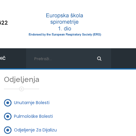
622
IČ
Odjeljenja
Unutarnje Bolesti
Pulmološke Bolesti
Odjeljenje Za Dijalizu