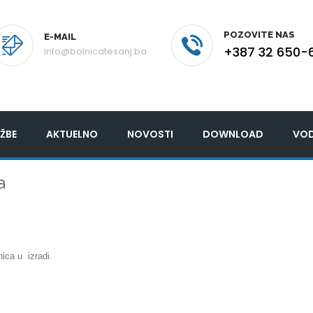
POZOVITE NAS
E-MAIL
+387 32 650-
info@bolnicatesanj.ba
ŽBE
AKTUELNO
NOVOSTI
DOWNLOAD
VOD
a
nica u izradi