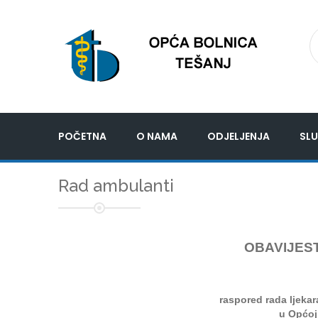
POČETNA
O NAMA
ODJELJENJA
SLU
Rad ambulanti
OBAVIJEST
raspored rada ljeka
u Općoj