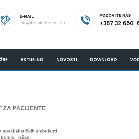
POZOVITE NAS
E-MAIL
+387 32 650-
info@bolnicatesanj.ba
ŽBE
AKTUELNO
NOVOSTI
DOWNLOAD
VOD
 ZA PACIJENTE
ra
specijalističkih ambulanti
 bolnici Tešanj