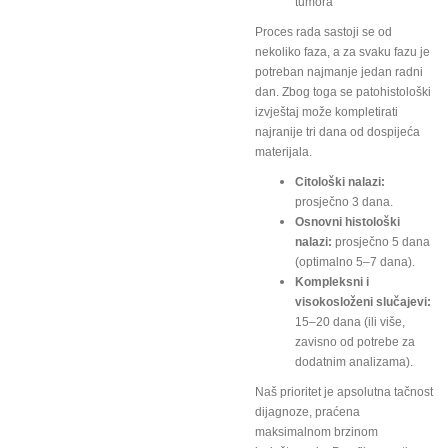
tumora
Proces rada sastoji se od
nekoliko faza, a za svaku fazu je
potreban najmanje jedan radni
dan. Zbog toga se patohistološki
izvještaj može kompletirati
najranije tri dana od dospijeća
materijala.
Citološki nalazi:
prosječno 3 dana.
Osnovni histološki
nalazi:
prosječno 5 dana
(optimalno 5–7 dana).
Kompleksni i
visokosloženi slučajevi:
15–20 dana (ili više,
zavisno od potrebe za
dodatnim analizama).
Naš prioritet je apsolutna tačnost
dijagnoze, praćena
maksimalnom brzinom