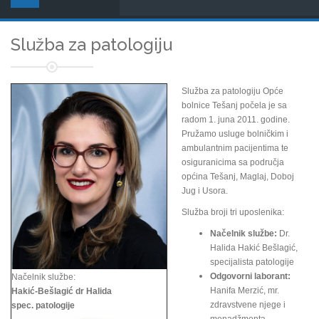
Služba za patologiju
Služba za patologiju Opće
bolnice Tešanj počela je sa
radom 1. juna 2011. godine.
Pružamo usluge bolničkim i
ambulantnim pacijentima te
osiguranicima sa područja
općina Tešanj, Maglaj, Doboj
Jug i Usora.
Služba broji tri uposlenika:
Načelnik službe:
Dr.
Halida Hakić Bešlagić,
specijalista patologije
Odgovorni laborant:
Načelnik službe:
Hanifa Merzić, mr.
Hakić-Bešlagić dr Halida
zdravstvene njege i
spec. patologije