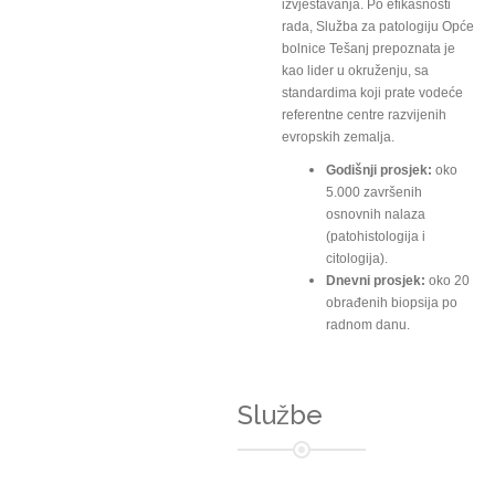
izvještavanja. Po efikasnosti
rada, Služba za patologiju Opće
bolnice Tešanj prepoznata je
kao lider u okruženju, sa
standardima koji prate vodeće
referentne centre razvijenih
evropskih zemalja.
Godišnji prosjek:
oko
5.000 završenih
osnovnih nalaza
(patohistologija i
citologija).
Dnevni prosjek:
oko 20
obrađenih biopsija po
radnom danu.
Službe