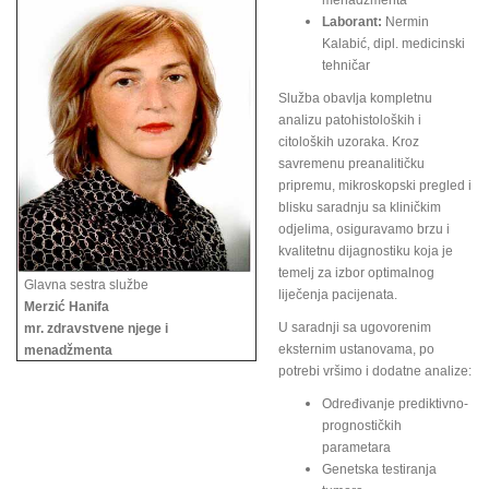
menadžmenta
Laborant:
Nermin
Kalabić, dipl. medicinski
tehničar
Služba obavlja kompletnu
analizu patohistoloških i
citoloških uzoraka. Kroz
savremenu preanalitičku
pripremu, mikroskopski pregled i
blisku saradnju sa kliničkim
odjelima, osiguravamo brzu i
kvalitetnu dijagnostiku koja je
temelj za izbor optimalnog
Glavna sestra službe
liječenja pacijenata.
Merzić Hanifa
U saradnji sa ugovorenim
mr. zdravstvene njege i
eksternim ustanovama, po
menadžmenta
potrebi vršimo i dodatne analize:
Određivanje prediktivno-
prognostičkih
parametara
Genetska testiranja