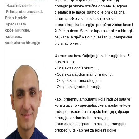
U poslednje vrijeme odjeljenje hirurgije
Načelnik odjeljenja
doseglo je visoke stručne domete. Njegova
Prim.prof.dr.med.sci.
djelatnost je inače, samo dijelom klasična
Enes Hodžić
hirurgija. Sve više i uspješnije se širi
specijalista
laparoskopska hirurgija, pretežno žučne kese i
opće hirurgije,
žučnih puteva. Spektar laparoskopije u hirurgiji
subspec.
će, kada je riječ o Bolnici Tešanj, u perspektivi
vaskularne hirurgije
biti znatno veći.
U svom sastavu Odjeljenje za hirurgiju ima 5
odsjeka i to:
- Odsjek za opću hirurgiju,
- Odsjek za abdominalnu hirurgiju,
- Odsjek za traumatologiju i
- Odsjek za grudnu hirurgiju
kao i prijemnu ambulantu koja radi 24 sata te
konsultativno - specijalističke ambulante koje
rade po rasporedu za opštu hirurgiju, dječiju
hirurgiju, abdominalnu hirurgiju,
traumatologiju, grudnu hirurgiju,
urologiju i
ortopediju te kabinet za bolesti dojke.