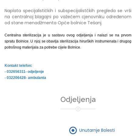
Naplata specijalističkih i subspecijalistčkih pregleda se vrši
na centralnoj blagajni po važećem cjenovniku određenom
od stane menadžmenta Opće bolnice Tešanj.
Centralna sterilizacija je u sastavu ovog odjeljenja i nalazi se na prvom
spratu Bolnice. U njoj se obavlja sterilizacija hirurških instrumenata i drugog
potrošnog materijala za potrebe cijele Bolnice.
Kontakt telefon:
- 032656311- odjeljenje
- 032206428- ambulanta
Odjeljenja
Unutarnje Bolesti