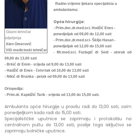
Radno vrijeme ljekara specijalista u
ambulantama:
Opća hirurgija:
- Prim.doc.dr.med.sci. Hodžić Enes -
Glavni tehničar
ponedjeljak od 09,00 do 12,00 sati
odjeljenja
- Prim.doc.dr.med.sci- Škiljo Hasan -
Alen Omerović
ponedjeljak od 12,00 do 15,00 sati
Viši medicinski tehničar
- Mr.med.sci. Fazlagić dr Seid - utorak od
09,00 do 13,00 sati
- Brkić dr Emin - srijeda od 9,00 do 13,00 sati
- Hadžić dr Enes - četvrtak od 10,00 do 13,00 sati
- Nikić dr Branka - petak od 09,00 do 13,00 sati
Ortopedija:
- Prim.dr. Kapidžić Tarik - srijeda od 13,00 do 15,00 sati.
Ambulanta opće hirurgije u pravilu radi do 13,00 sati, osim
ponedjeljkom kada radi do 15,00 sati.
Specijalističke uputnice se zaprimaju i protokolišu na
centralnom pultu do 13,00 sati, poslije toga isključivo se
zaprimaju bolničke uputnice.