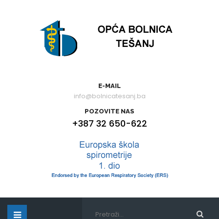
E-MAIL
info@bolnicatesanj.ba
POZOVITE NAS
+387 32 650-622