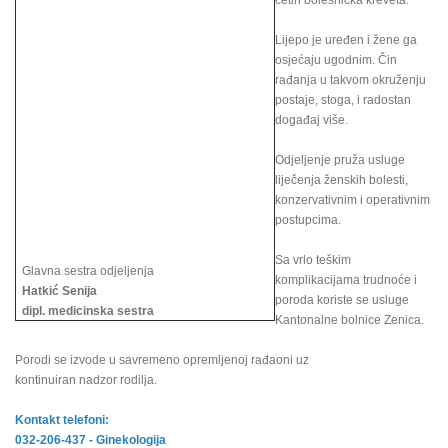
četiri bolesnička kreveta.
Lijepo je uređen i žene ga
osjećaju ugodnim. Čin
rađanja u takvom okruženju
postaje, stoga, i radostan
događaj više.
Odjeljenje pruža usluge
liječenja ženskih bolesti,
konzervativnim i operativnim
postupcima.
Sa vrlo teškim
Glavna sestra odjeljenja
komplikacijama trudnoće i
Hatkić Senija
poroda koriste se usluge
dipl. medicinska sestra
Kantonalne bolnice Zenica.
Porodi se izvode u savremeno opremljenoj rađaoni uz
kontinuiran nadzor rodilja.
Kontakt telefoni:
032-206-437 - Ginekologija