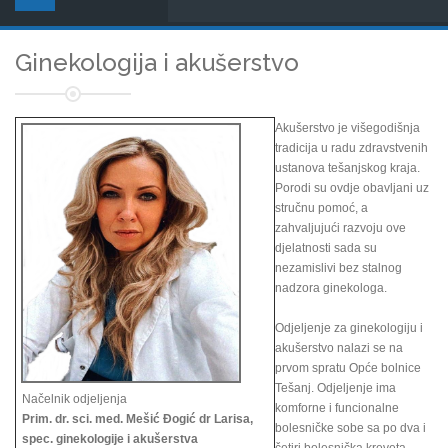
Ginekologija i akušerstvo
Akušerstvo je višegodišnja
tradicija u radu zdravstvenih
ustanova tešanjskog kraja.
Porodi su ovdje obavljani uz
stručnu pomoć, a
zahvaljujući razvoju ove
djelatnosti sada su
nezamislivi bez stalnog
nadzora ginekologa.
Odjeljenje za ginekologiju i
akušerstvo nalazi se na
prvom spratu Opće bolnice
Tešanj. Odjeljenje ima
Načelnik odjeljenja
komforne i funcionalne
Prim. dr. sci. med. Mešić Đogić dr Larisa,
bolesničke sobe sa po dva i
spec. ginekologije i akušerstva