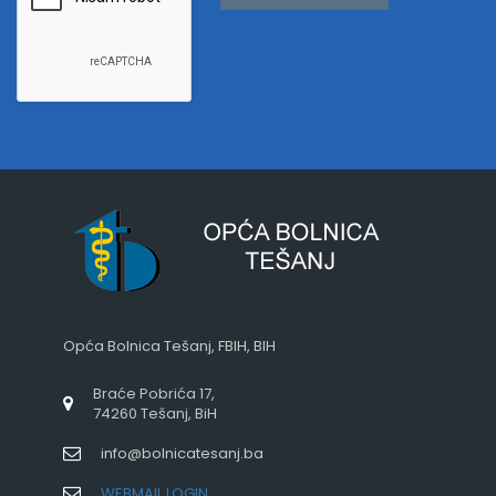
Opća Bolnica Tešanj, FBIH, BIH
Braće Pobrića 17,
74260 Tešanj, BiH
info@bolnicatesanj.ba
WEBMAIL LOGIN