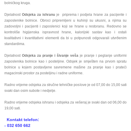
bolnićkog kruga.
Djelatnost
Odsjeka za ishranu
je priprema i podjela hrane za pacijente i
zaposlenike bolnice. Obroci pripremljeni u kuhinji su ukusni, a njima su
zadovoljni i pacijenti i zaposlenici koji se hrane u restoranu. Redovno se
kontroliše higijenska ispravnost hrane, kalorijski sastav kao i ostali
kvalitativni i kvantitativni elementi da bi u potpunosti odgovarali utvrðenim
standardima.
Djelatnost
Odsjeka za pranje i šivanje veša
je pranje i peglanje uniformi
zaposlenika bolnice kao i posteljine. Odsjek je smješten na prvom spratu
bolnice u kojem postavljene savremene mašine za pranje kao i prateći
magacinski prostor za posteljinu i radne uniforme.
Radno vrijeme odsjeka za stručne tehničke poslove je od 07,00 do 15,00 sati
svaki dan osim subote i nedjelje.
Radno vrijeme odsjeka ishranu i odsjeka za vešeraj je svaki dan od 06,00 do
19,00 sati.
Kontakt telefon:
- 032 650 662