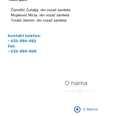
Čamdžić Zuhdija, vkv vozač saniteta
Mujaković Mirza, vkv vozač saniteta
Turalić Jasmin, vkv vozač saniteta
Kontakt telefon:
- 032-650-662
Fax:
- 032-650-605
O nama
O Nama