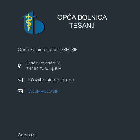
Opća Bolnica Tešanj, FBIH, BIH
Braće Pobrića 17,
74260 Tešanj, BiH
info@bolnicatesanj.ba
WEBMAIL LOGIN
Centrala