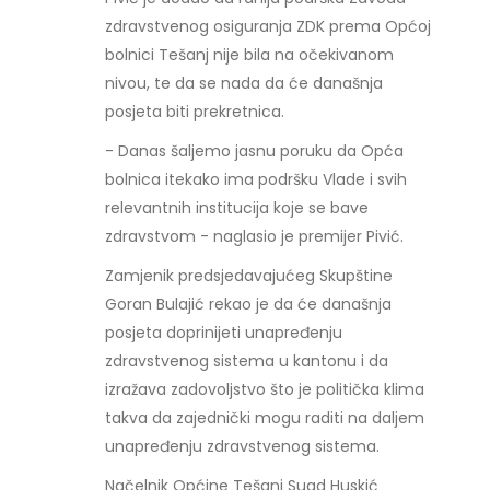
zdravstvenog osiguranja ZDK prema Općoj
bolnici Tešanj nije bila na očekivanom
nivou, te da se nada da će današnja
posjeta biti prekretnica.
- Danas šaljemo jasnu poruku da Opća
bolnica itekako ima podršku Vlade i svih
relevantnih institucija koje se bave
zdravstvom - naglasio je premijer Pivić.
Zamjenik predsjedavajućeg Skupštine
Goran Bulajić rekao je da će današnja
posjeta doprinijeti unapređenju
zdravstvenog sistema u kantonu i da
izražava zadovoljstvo što je politička klima
takva da zajednički mogu raditi na daljem
unapređenju zdravstvenog sistema.
Načelnik Općine Tešanj Suad Huskić