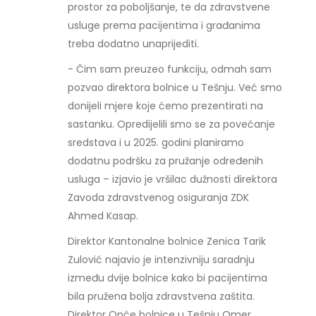
prostor za poboljšanje, te da zdravstvene
usluge prema pacijentima i građanima
treba dodatno unaprijediti.
- Čim sam preuzeo funkciju, odmah sam
pozvao direktora bolnice u Tešnju. Već smo
donijeli mjere koje ćemo prezentirati na
sastanku. Opredijelili smo se za povećanje
sredstava i u 2025. godini planiramo
dodatnu podršku za pružanje određenih
usluga – izjavio je vršilac dužnosti direktora
Zavoda zdravstvenog osiguranja ZDK
Ahmed Kasap.
Direktor Kantonalne bolnice Zenica Tarik
Zulović najavio je intenzivniju saradnju
između dvije bolnice kako bi pacijentima
bila pružena bolja zdravstvena zaštita.
Direktor Opće bolnice u Tešnju Omer