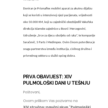
Doniran je Prismaflex mobilni aparat za akutnu dijalizu
koji se koristi u intenzivnoj njezi pacijenata, vrijednosti
oko 50.000 KM, koji su zajednički obezbijedili Vakufska
direkcija Islamske zajednice u Bosni i Hercegovini,
Udruženje „Srce za djecu oboljelu od raka“, te kompanije
Saračević, S Parts i Medimpex. Ovim činom potvrđena je
snaga partnerstva između institucija, civilnog društva i
privrednog sektora u službi općeg dobra.
PRVA OBAVIJEST: XIV
PULMOLOŠKI DANI U TEŠNJU
Poštovani,
Ovom prilikom Vas pozivamo na
XIV stručno-naučni skup "Pulmološki