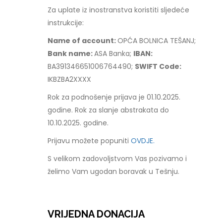
Za uplate iz inostranstva koristiti sljedeće
instrukcije:
Name of account:
OPĆA BOLNICA TEŠANJ;
Bank name:
ASA Banka;
IBAN:
BA391346651006764490;
SWIFT Code:
IKBZBA2XXXX
Rok za podnošenje prijava je 01.10.2025.
godine. Rok za slanje abstrakata do
10.10.2025. godine.
Prijavu možete popuniti
OVDJE.
S velikom zadovoljstvom Vas pozivamo i
želimo Vam ugodan boravak u Tešnju.
VRIJEDNA DONACIJA