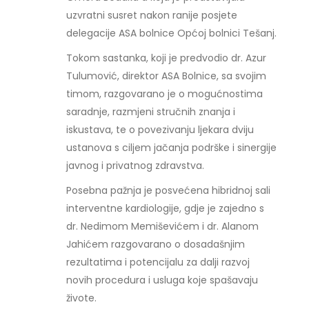
uzvratni susret nakon ranije posjete
delegacije ASA bolnice Općoj bolnici Tešanj.
Tokom sastanka, koji je predvodio dr. Azur
Tulumović, direktor ASA Bolnice, sa svojim
timom, razgovarano je o mogućnostima
saradnje, razmjeni stručnih znanja i
iskustava, te o povezivanju ljekara dviju
ustanova s ciljem jačanja podrške i sinergije
javnog i privatnog zdravstva.
Posebna pažnja je posvećena hibridnoj sali
interventne kardiologije, gdje je zajedno s
dr. Nedimom Memiševićem i dr. Alanom
Jahićem razgovarano o dosadašnjim
rezultatima i potencijalu za dalji razvoj
novih procedura i usluga koje spašavaju
živote.