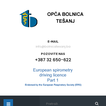
E-MAIL
info@bolnicatesanj.ba
POZOVITE NAS
+387 32 650-622