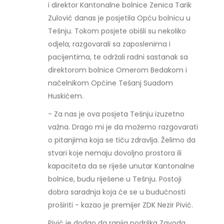
i direktor Kantonalne bolnice Zenica Tarik
Zulović danas je posjetila Opću bolnicu u
Tešnju. Tokom posjete obišli su nekoliko
odjela, razgovarali sa zaposlenima i
pacijentima, te održali radni sastanak sa
direktorom bolnice Omerom Bedakom i
načelnikom Općine Tešanj Suadom
Huskićem.
- Za nas je ova posjeta Tešnju izuzetno
važna. Drago mi je da možemo razgovarati
o pitanjima koja se tiču zdravlja. Želimo da
stvari koje nemaju dovoljno prostora ili
kapaciteta da se riješe unutar Kantonalne
bolnice, budu riješene u Tešnju. Postoji
dobra saradnja koja će se u budućnosti
proširiti - kazao je premijer ZDK Nezir Pivić.
Pivić je dodao da ranija podrška Zavoda