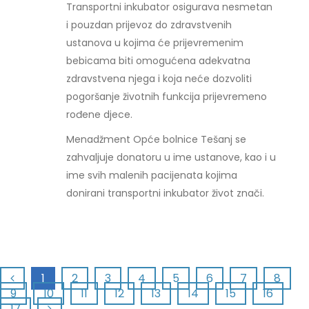
Transportni inkubator osigurava nesmetan
i pouzdan prijevoz do zdravstvenih
ustanova u kojima će prijevremenim
bebicama biti omogućena adekvatna
zdravstvena njega i koja neće dozvoliti
pogoršanje životnih funkcija prijevremeno
rođene djece.
Menadžment Opće bolnice Tešanj se
zahvaljuje donatoru u ime ustanove, kao i u
ime svih malenih pacijenata kojima
donirani transportni inkubator život znači.
1
2
3
4
5
6
7
8
9
10
11
12
13
14
15
16
17