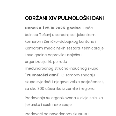
ODRŽANI XIV PULMOLOŠKI DANI
Dana 24. i 25.10.2025. godine
, Opća
bolnica Tešanj u saradnji sa Ljekarskom
komorom Zeničko-dobojskog kantona i
Komorom medicinskih sestara-tehničara je
i ove godine napravila uspješnu
organizaciju 14. po redu
međunarodnog stručno-naučnog skupa
"Pulmološki dani"
. O samom značaju
skupa svjedoči i njegova velika posjećenost,
sa oko 300 učesnika iz zemlje i regiona.
Predavanja su organizovana u dvije sale, za
ljekarske i sestrinske sesije.
Predavači na navedenom skupu su