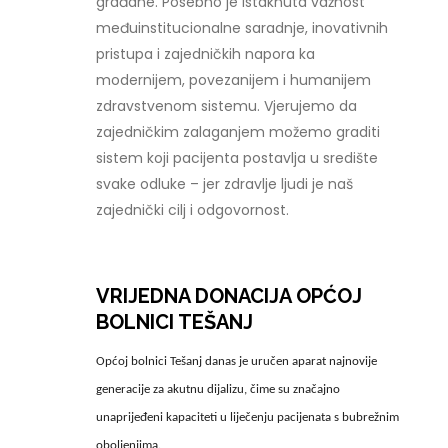
građane. Posebno je istaknuta važnost
međuinstitucionalne saradnje, inovativnih
pristupa i zajedničkih napora ka
modernijem, povezanijem i humanijem
zdravstvenom sistemu. Vjerujemo da
zajedničkim zalaganjem možemo graditi
sistem koji pacijenta postavlja u središte
svake odluke – jer zdravlje ljudi je naš
zajednički cilj i odgovornost.
VRIJEDNA DONACIJA OPĆOJ
BOLNICI TEŠANJ
Općoj bolnici Tešanj danas je uručen aparat najnovije
generacije za akutnu dijalizu, čime su značajno
unaprijeđeni kapaciteti u liječenju pacijenata s bubrežnim
oboljenjima.