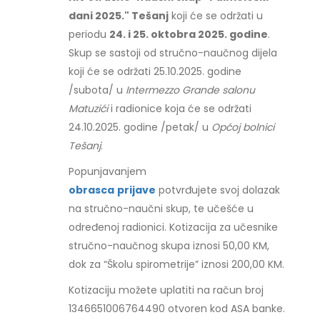
dani 2025." Tešanj
koji će se održati u
periodu
24. i 25. oktobra 2025. godine
.
Skup se sastoji od stručno-naučnog dijela
koji će se održati 25.10.2025. godine
/subota/ u
Intermezzo Grande salonu
Matuzići
i radionice koja će se održati
24.10.2025. godine /petak/ u
Općoj bolnici
Tešanj
.
Popunjavanjem
obrasca
prijave
potvrđujete svoj dolazak
na stručno-naučni skup, te učešće u
određenoj radionici. Kotizacija za učesnike
stručno-naučnog skupa iznosi 50,00 KM,
dok za “Školu spirometrije” iznosi 200,00 KM.
Kotizaciju možete uplatiti na račun broj
1346651006764490 otvoren kod ASA banke.