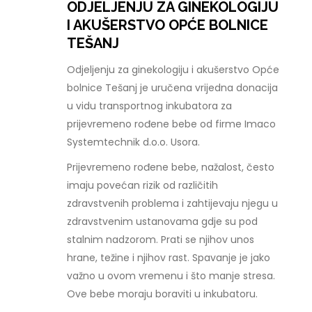
ODJELJENJU ZA GINEKOLOGIJU
I AKUŠERSTVO OPĆE BOLNICE
TEŠANJ
Odjeljenju za ginekologiju i akušerstvo Opće
bolnice Tešanj je uručena vrijedna donacija
u vidu transportnog inkubatora za
prijevremeno rođene bebe od firme Imaco
Systemtechnik d.o.o. Usora.
Prijevremeno rođene bebe, nažalost, često
imaju povećan rizik od različitih
zdravstvenih problema i zahtijevaju njegu u
zdravstvenim ustanovama gdje su pod
stalnim nadzorom. Prati se njihov unos
hrane, težine i njihov rast. Spavanje je jako
važno u ovom vremenu i što manje stresa.
Ove bebe moraju boraviti u inkubatoru.