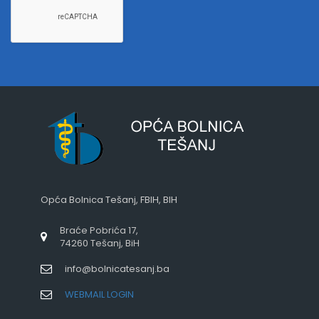
Opća Bolnica Tešanj, FBIH, BIH
Braće Pobrića 17,
74260 Tešanj, BiH
info@bolnicatesanj.ba
WEBMAIL LOGIN