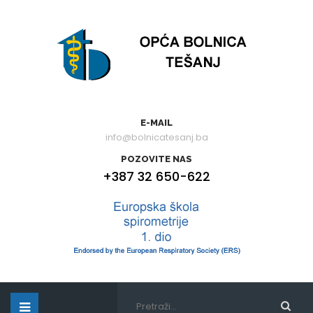
E-MAIL
info@bolnicatesanj.ba
POZOVITE NAS
+387 32 650-622