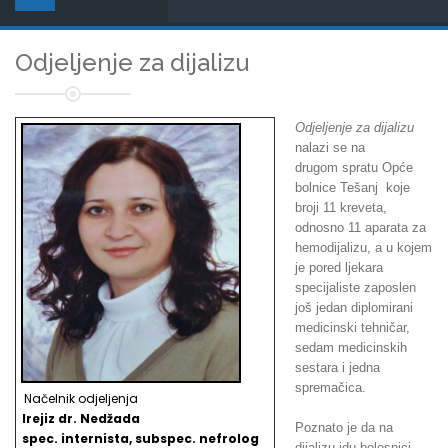
Odjeljenje za dijalizu
Odjeljenje za dijalizu
nalazi se na
drugom spratu Opće
bolnice Tešanj koje
broji 11 kreveta,
odnosno 11 aparata za
hemodijalizu, a u kojem
je pored ljekara
specijaliste zaposlen
još jedan diplomirani
medicinski tehničar,
sedam medicinskih
sestara i jedna
spremačica.
Načelnik odjeljenja
Irejiz dr. Nedžada
Poznato je da na
spec. internista, subspec. nefrolog
dijalizu idu bolesnici