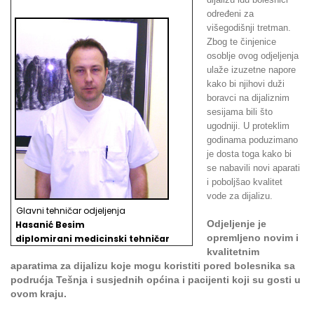
određeni za
višegodišnji tretman.
Zbog te činjenice
osoblje ovog odjeljenja
ulaže izuzetne napore
kako bi njihovi duži
boravci na dijaliznim
sesijama bili što
ugodniji. U proteklim
godinama poduzimano
je dosta toga kako bi
se nabavili novi aparati
i poboljšao kvalitet
vode za dijalizu.
Glavni tehničar odjeljenja
Odjeljenje je
Hasanić Besim
opremljeno novim i
d
iplomirani medicinski tehničar
kvalitetnim
aparatima za dijalizu koje mogu koristiti pored bolesnika sa
podrućja Tešnja i susjednih općina i pacijenti koji su gosti u
ovom kraju.