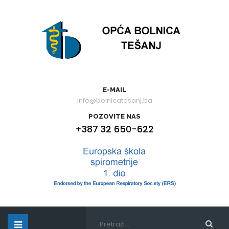
E-MAIL
info@bolnicatesanj.ba
POZOVITE NAS
+387 32 650-622