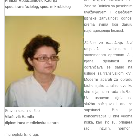
dobrovoljnih davalaca krvi.
Prim.dr Abduzaimović Kadrija
Zato se Bolnica sa posebnim
spec. transfuziolog, spec. mikrobiolog
uvažavanjem i osjećajem
istinske zahvalnosti odnosi
prema svima koji daruju
najdragocjeniju tečnost.
Služba za transfuziju krvi
raspolaže kvalitetnom i
savremenom opremom. Ali,
njena djelatnost ne
ograničava se samo na
usluge sa transfuzijom krvi.
Moderni aparati za obradu
biohemijske analize uveliko
šire dijapazon rada službe.
Uz osnovne djelatnosti
služba sačinjava i analize
supstanci čija je
Glavna sestra službe
koncentracija u krvi veoma
Vilašević Hamila
niska, kao što su, primjera
diplomirana medicinska sestra
radi, inzulin, hormoni,
imunoglobi E i drugi.