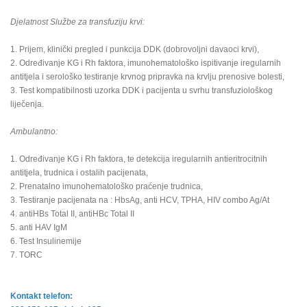
Djelatnost Službe za transfuziju krvi:
1. Prijem, klinički pregled i punkcija DDK (dobrovoljni davaoci krvi),
2. Određivanje KG i Rh faktora, imunohematološko ispitivanje iregularnih
antitjela i serološko testiranje krvnog pripravka na krvlju prenosive bolesti,
3. Test kompatibilnosti uzorka DDK i pacijenta u svrhu transfuziološkog
liječenja.
Ambulantno:
1. Određivanje KG i Rh faktora, te detekcija iregularnih antieritrocitnih
antitjela, trudnica i ostalih pacijenata,
2. Prenatalno imunohematološko praćenje trudnica,
3. Testiranje pacijenata na : HbsAg, anti HCV, TPHA, HIV combo Ag/At
4. antiHBs Total II, antiHBc Total II
5. anti HAV IgM
6. Test Insulinemije
7. TORC
Kontakt telefon: