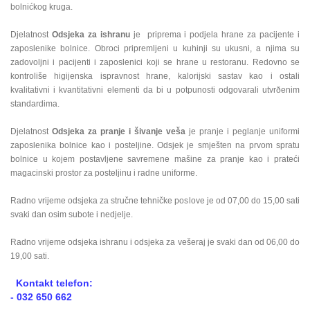
bolnićkog kruga.
Djelatnost
Odsjeka za ishranu
je priprema i podjela hrane za pacijente i
zaposlenike bolnice. Obroci pripremljeni u kuhinji su ukusni, a njima su
zadovoljni i pacijenti i zaposlenici koji se hrane u restoranu. Redovno se
kontroliše higijenska ispravnost hrane, kalorijski sastav kao i ostali
kvalitativni i kvantitativni elementi da bi u potpunosti odgovarali utvrðenim
standardima.
Djelatnost
Odsjeka za pranje i šivanje veša
je pranje i peglanje uniformi
zaposlenika bolnice kao i posteljine. Odsjek je smješten na prvom spratu
bolnice u kojem postavljene savremene mašine za pranje kao i prateći
magacinski prostor za posteljinu i radne uniforme.
Radno vrijeme odsjeka za stručne tehničke poslove je od 07,00 do 15,00 sati
svaki dan osim subote i nedjelje.
Radno vrijeme odsjeka ishranu i odsjeka za vešeraj je svaki dan od 06,00 do
19,00 sati.
Kontakt telefon:
- 032 650 662