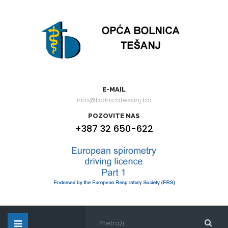
E-MAIL
info@bolnicatesanj.ba
POZOVITE NAS
+387 32 650-622