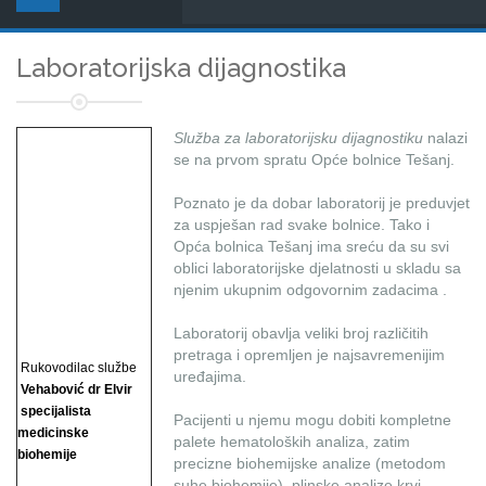
Laboratorijska dijagnostika
Služba za laboratorijsku dijagnostiku
nalazi
se na prvom spratu Opće bolnice Tešanj.
Poznato je da dobar laboratorij je preduvjet
za uspješan rad svake bolnice. Tako i
Opća bolnica Tešanj ima sreću da su svi
oblici laboratorijske djelatnosti u skladu sa
njenim ukupnim odgovornim zadacima .
Laboratorij obavlja veliki broj različitih
pretraga i opremljen je najsavremenijim
Rukovodilac službe
uređajima.
Vehabović dr Elvir
specijalista
Pacijenti u njemu mogu dobiti kompletne
medicinske
palete hematoloških analiza, zatim
biohemije
precizne biohemijske analize (metodom
suhe biohemije), plinske analize krvi, ...