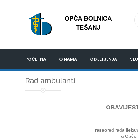
POČETNA
O NAMA
ODJELJENJA
SLU
Rad ambulanti
OBAVIJEST
raspored rada ljeka
u Općoj