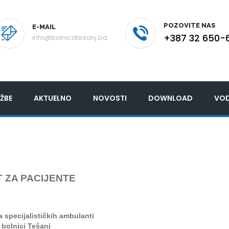
POZOVITE NAS
E-MAIL
+387 32 650-
info@bolnicatesanj.ba
ŽBE
AKTUELNO
NOVOSTI
DOWNLOAD
VOD
 ZA PACIJENTE
ra
specijalističkih ambulanti
 bolnici Tešanj